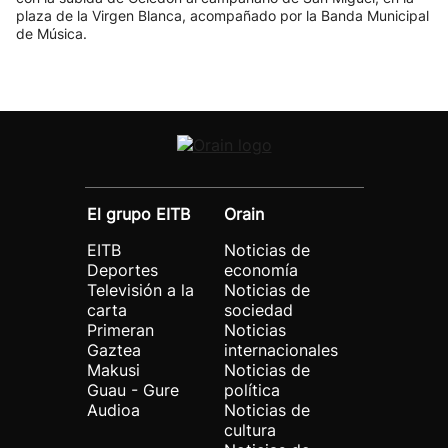
plaza de la Virgen Blanca, acompañado por la Banda Municipal
de Música.
El grupo EITB
Orain
EITB
Noticias de
Deportes
economía
Televisión a la
Noticias de
carta
sociedad
Primeran
Noticias
Gaztea
internacionales
Makusi
Noticias de
Guau - Gure
política
Audioa
Noticias de
cultura