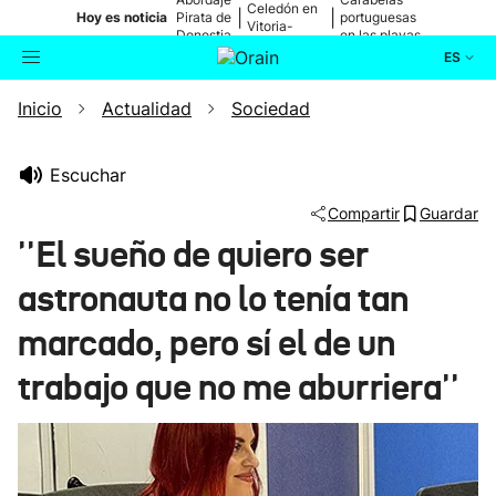
Celedón en
|
|
Hoy es noticia
Pirata de
portuguesas
Vitoria-
Donostia
en las playas
Gasteiz
ES
Inicio
Actualidad
Sociedad
Actualidad
Buscador
Política
Escuchar
Compartir
Guardar
Cultura
''El sueño de quiero ser
astronauta no lo tenía tan
Ikusmiran
marcado, pero sí el de un
Eguraldia
trabajo que no me aburriera''