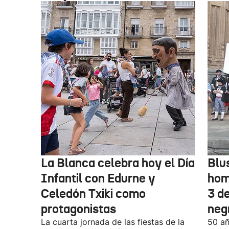
La Blanca celebra hoy el Día
Blu
Infantil con Edurne y
hom
Celedón Txiki como
3 d
protagonistas
neg
La cuarta jornada de las fiestas de la
50 añ