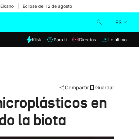
|
 Elkano
Eclipse del 12 de agosto
ES
dia
Klisk
Para ti
Directos
Lo último
Klisk
Directos
Para ti
Compartir
Guardar
icroplásticos en
Lo último
o la biota