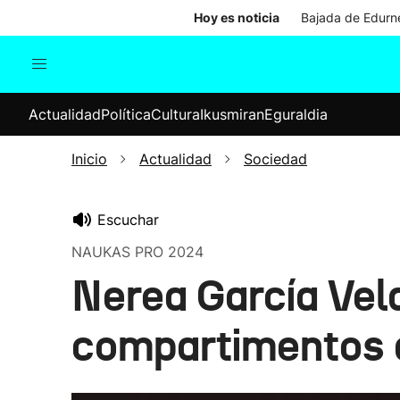
Hoy es noticia
Bajada de Edurne
Actualidad
Política
Cul
Actualidad
Política
Cultura
Ikusmiran
Eguraldia
Sociedad
Elecciones
Economía
Inicio
Actualidad
Sociedad
Internacional
Escuchar
NAUKAS PRO 2024
Nerea García Vel
compartimentos a