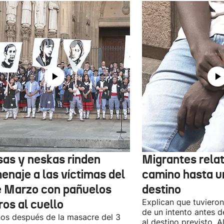
sas y neskas rinden
Migrantes rela
enaje a las víctimas del
camino hasta u
e Marzo con pañuelos
destino
ros al cuello
Explican que tuvieron
de un intento antes d
os después de la masacre del 3
al destino previsto. 