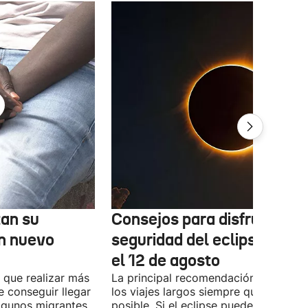
tan su
Consejos para disfrutar co
n nuevo
seguridad del eclipse solar
el 12 de agosto
 que realizar más
La principal recomendación es evitar
e conseguir llegar
los viajes largos siempre que sea
Algunos migrantes
posible. Si el eclipse puede