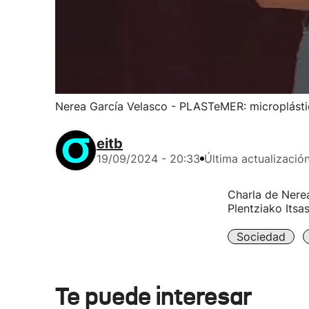
Nerea García Velasco - PLASTeMER: microplásti
eitb
19/09/2024 - 20:33
Última actualizació
Charla de Nerea
Plentziako Itsa
Sociedad
Te puede interesar