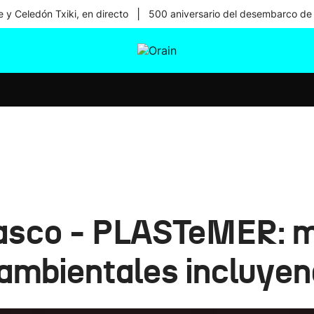
|
 y Celedón Txiki, en directo
500 aniversario del desembarco de
tura
Ikusmiran
Egural
Salud
Tecnología
asco - PLASTeMER: m
mbientales incluyend