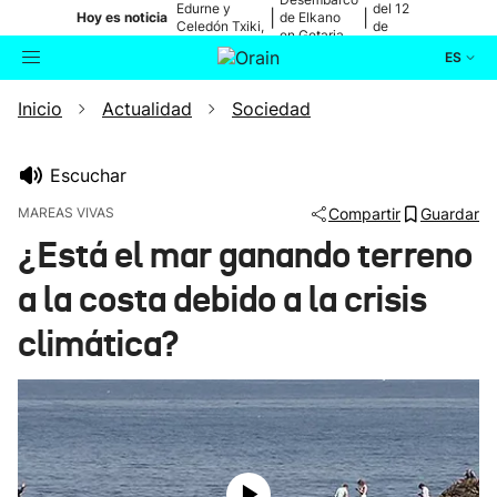
Edurne y
del 12
|
|
Hoy es noticia
de Elkano
Celedón Txiki,
de
en Getaria
en directo
agosto
ES
Inicio
Actualidad
Sociedad
Actualidad
Buscador
Política
Escuchar
MAREAS VIVAS
Compartir
Guardar
Cultura
¿Está el mar ganando terreno
a la costa debido a la crisis
Ikusmiran
climática?
Eguraldia