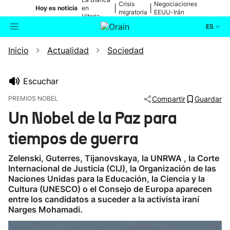
Crisis
Negociaciones
|
|
Hoy es noticia
en
migratoria
EEUU-Irán
Vitoria-
Gasteiz
ES
Inicio
Actualidad
Sociedad
Actualidad
Buscador
Política
Escuchar
PREMIOS NOBEL
Compartir
Guardar
Cultura
Un Nobel de la Paz para
tiempos de guerra
Ikusmiran
Zelenski, Guterres, Tijanovskaya, la UNRWA , la Corte
Eguraldia
Internacional de Justicia (CIJ), la Organización de las
Naciones Unidas para la Educación, la Ciencia y la
Cultura (UNESCO) o el Consejo de Europa aparecen
entre los candidatos a suceder a la activista iraní
Narges Mohamadi.