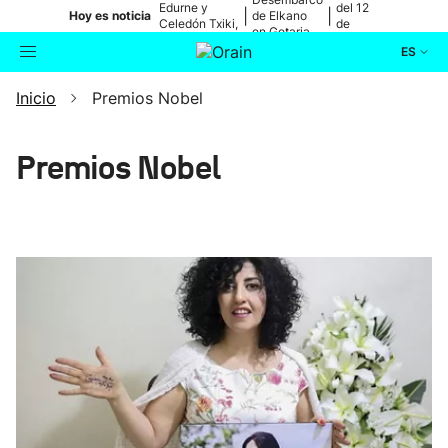
Edurne y
del 12
|
|
Hoy es noticia
de Elkano
Celedón Txiki,
de
en Getaria
en directo
agosto
ES
Inicio
Premios Nobel
Actualidad
Buscador
Política
Premios Nobel
Cultura
Ikusmiran
Eguraldia