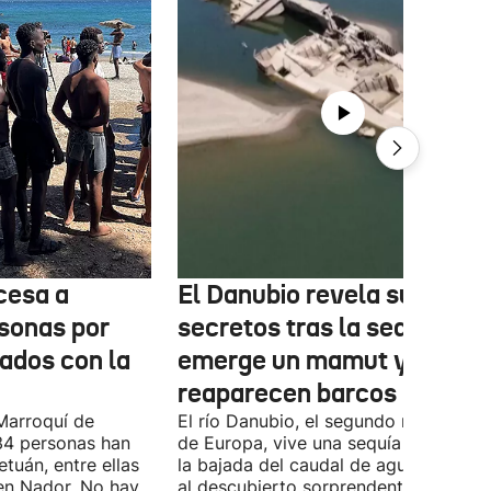
cesa a
El Danubio revela sus
sonas por
secretos tras la sequía:
nados con la
emerge un mamut y
reaparecen barcos nazis
Marroquí de
El río Danubio, el segundo más largo
4 personas han
de Europa, vive una sequía histórica 
tuán, entre ellas
la bajada del caudal de agua ha deja
en Nador. No hay
al descubierto sorprendentes vestigi