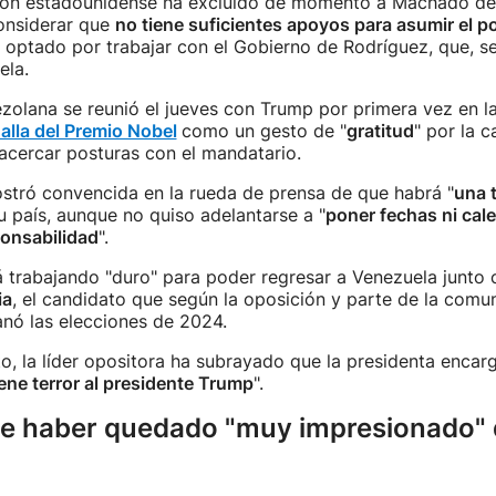
ión estadounidense ha excluido de momento a Machado de
considerar que
no tiene suficientes apoyos para asumir el 
 optado por trabajar con el Gobierno de Rodríguez, que, s
ela.
ezolana se reunió el jueves con Trump por primera vez en l
dalla del Premio Nobel
como un gesto de "
gratitud
" por la 
acercar posturas con el mandatario.
tró convencida en la rueda de prensa de que habrá "
una 
u país, aunque no quiso adelantarse a "
poner fechas ni cal
ponsabilidad
".
á trabajando "duro" para poder regresar a Venezuela junto
ia
, el candidato que según la oposición y parte de la comu
anó las elecciones de 2024.
o, la líder opositora ha subrayado que la presidenta encar
iene terror al presidente Trump
".
e haber quedado "muy impresionado" 