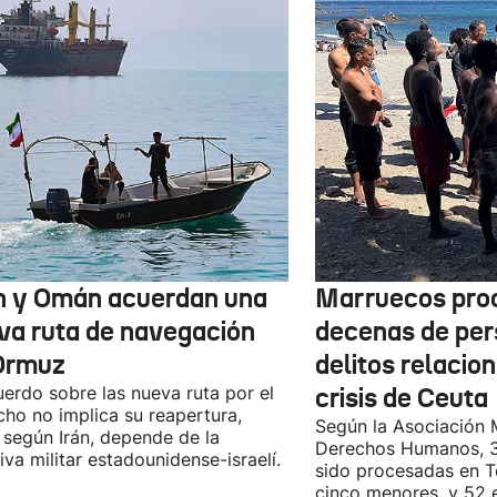
n y Omán acuerdan una
Marruecos pro
va ruta de navegación
decenas de per
Ormuz
delitos relacio
uerdo sobre las nueva ruta por el
crisis de Ceuta
cho no implica su reapertura,
Según la Asociación 
 según Irán, depende de la
Derechos Humanos, 3
iva militar estadounidense-israelí.
sido procesadas en Te
cinco menores, y 52 