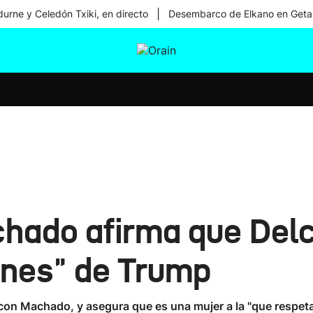
|
urne y Celedón Txiki, en directo
Desembarco de Elkano en Geta
tura
Ikusmiran
Egural
Salud
Tecnología
hado afirma que Delc
enes" de Trump
 con Machado, y asegura que es una mujer a la "que respet