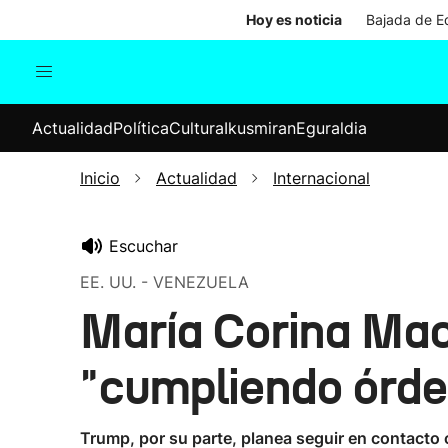
Hoy es noticia
Bajada de Ed
Actualidad
Política
Cul
Actualidad
Política
Cultura
Ikusmiran
Eguraldia
Sociedad
Elecciones
Economía
Inicio
Actualidad
Internacional
Internacional
Escuchar
EE. UU. - VENEZUELA
María Corina Mac
"cumpliendo órd
Trump, por su parte, planea seguir en contacto