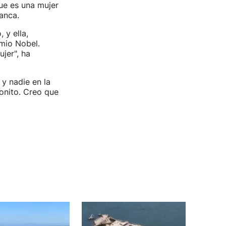
ue es una mujer
anca.
 y ella,
mio Nobel.
jer", ha
 y nadie en la
onito. Creo que