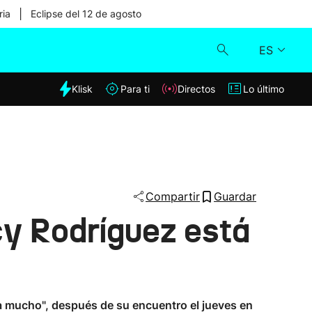
|
ria
Eclipse del 12 de agosto
ES
dia
Klisk
Para ti
Directos
Lo último
Klisk
Directos
Para ti
Compartir
Guardar
y Rodríguez está
Lo último
a mucho", después de su encuentro el jueves en