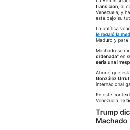
La Administrac
transición
, al 
Venezuela, y ha
está bajo su tut
La política ven
le regaló la me
Maduro y para 
Machado se mos
ordenada
" en s
sería una irres
Afirmó que est
González Urrut
internacional g
En este context
Venezuela "
le t
Trump dic
Machado