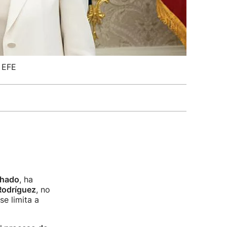
: EFE
chado
, ha
Rodríguez
, no
 se limita a