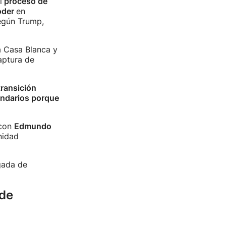
l
proceso de
poder
en
egún Trump,
a Casa Blanca y
captura de
transición
endarios porque
 con
Edmundo
nidad
gada de
de