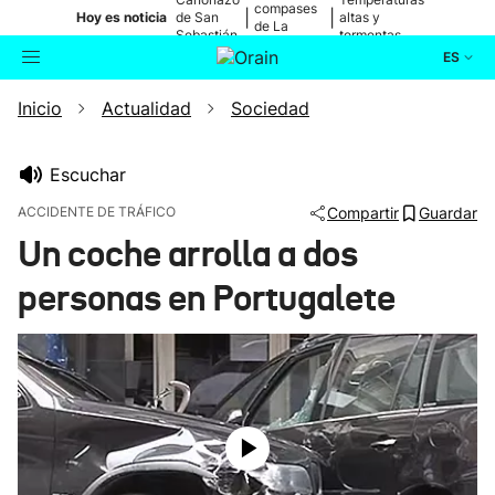
compases
|
|
Hoy es noticia
de San
altas y
de La
Sebastián
tormentas
Blanca
ES
Inicio
Actualidad
Sociedad
Actualidad
Buscador
Política
Escuchar
ACCIDENTE DE TRÁFICO
Compartir
Guardar
Cultura
Un coche arrolla a dos
personas en Portugalete
Ikusmiran
Eguraldia