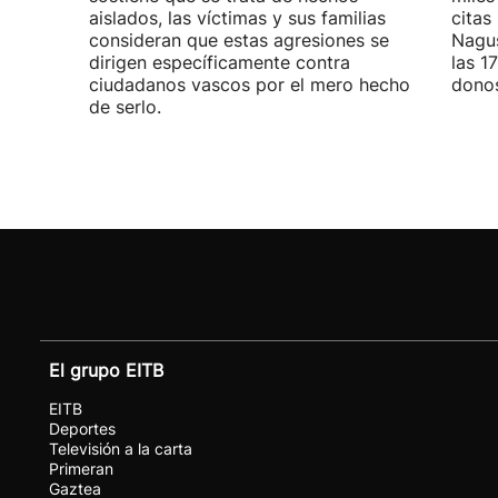
aislados, las víctimas y sus familias
citas
consideran que estas agresiones se
Nagus
dirigen específicamente contra
las 1
ciudadanos vascos por el mero hecho
donos
de serlo.
El grupo EITB
EITB
Deportes
Televisión a la carta
Primeran
Gaztea