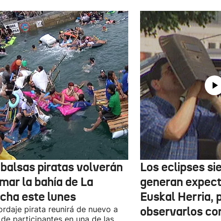
 balsas piratas volverán
Los eclipses s
mar la bahía de La
generan expect
cha este lunes
Euskal Herria, 
ordaje pirata reunirá de nuevo a
observarlos co
 de participantes en una de las