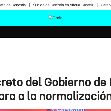
|
|
rata de Donostia
Subida de Celedón en Vitoria-Gasteiz
Carabe
tura
Ikusmiran
Egural
Salud
Tecnología
ecreto del Gobierno de
ara a la normalización