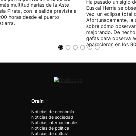
Ha pasado un siglo d
 más multitudinarias de la Aste
Euskal Herria se obse
ia Pirata, con la salida prevista a
vez, un eclipse total 
7:00 horas desde el puerto
Afortunadamente, la 
tiarra.
sobre cómo observarl
mejorando. De hecho,
gafas para observa e
aparecieron en los 90
Orain
Noticias de economía
Noticias de sociedad
Noticias internacionales
Noticias de política
Noticias de cultura