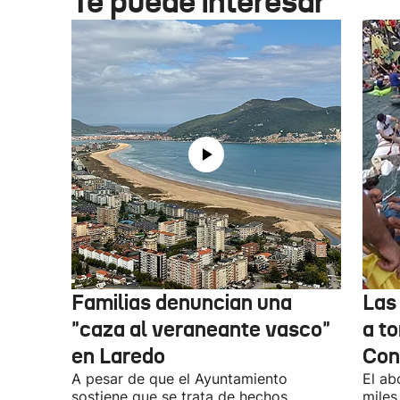
Te puede interesar
Familias denuncian una
Las
"caza al veraneante vasco"
a to
en Laredo
Con
A pesar de que el Ayuntamiento
El ab
sostiene que se trata de hechos
miles