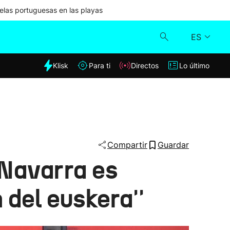
las portuguesas en las playas
ES
dia
Klisk
Para ti
Directos
Lo último
Klisk
Directos
Para ti
Compartir
Guardar
 Navarra es
Lo último
 del euskera''