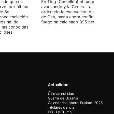
esde que en
En Tírig (Castellón) el fuego sigue
rvó, por última
avanzando y la Generalitat ha
de Sol.
ordenado la evacuación de la localid
concienciación
de Catí, hasta ahora confinado. El
os ha ido
fuego ha calcinado 395 hectáreas.
 las conocidas
clipses
.
Actualidad
Últimas noticias
Guerra de Ucrania
Calendario Laboral Euskadi 2026
Titulares del día
EEUU y Trump