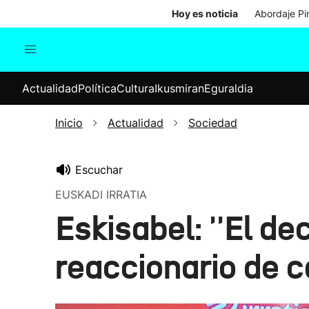
Hoy es noticia
Abordaje Pi
Actualidad
Política
Cul
Actualidad
Política
Cultura
Ikusmiran
Eguraldia
Sociedad
Elecciones
Economía
Inicio
Actualidad
Sociedad
Internacional
Escuchar
EUSKADI IRRATIA
Eskisabel: ''El d
reaccionario de c