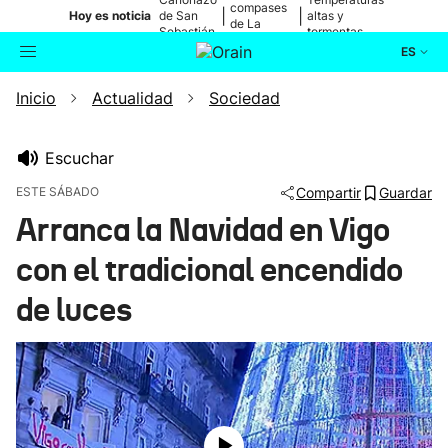
compases
|
|
Hoy es noticia
de San
altas y
de La
Sebastián
tormentas
Blanca
ES
Inicio
Actualidad
Sociedad
Actualidad
Buscador
Política
Escuchar
ESTE SÁBADO
Compartir
Guardar
Cultura
Arranca la Navidad en Vigo
con el tradicional encendido
Ikusmiran
de luces
Eguraldia