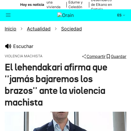
una
Edurne y
|
|
Hoy es noticia
de Elkano en
vivienda
Celedón
Getaria
de Bilbao
Txiki
ES
Inicio
Actualidad
Sociedad
Actualidad
Buscador
Política
Escuchar
VIOLENCIA MACHISTA
Compartir
Guardar
Cultura
El lehendakari afirma que
''jamás bajaremos los
Ikusmiran
brazos'' ante la violencia
Eguraldia
machista