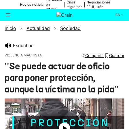
Crisis
Negociaciones
|
|
Hoy es noticia
en
migratoria
EEUU-Irán
Vitoria-
Gasteiz
ES
Inicio
Actualidad
Sociedad
Actualidad
Buscador
Política
Escuchar
VIOLENCIA MACHISTA
Compartir
Guardar
Cultura
''Se puede actuar de oficio
para poner protección,
Ikusmiran
aunque la víctima no la pida''
Eguraldia