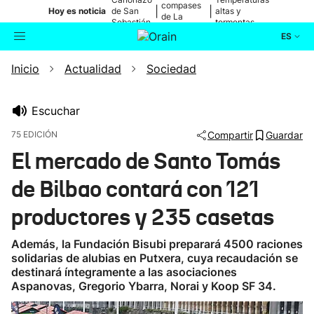
compases
|
|
Hoy es noticia
de San
altas y
de La
Sebastián
tormentas
Blanca
ES
Inicio
Actualidad
Sociedad
Actualidad
Buscador
Política
Escuchar
75 EDICIÓN
Compartir
Guardar
Cultura
El mercado de Santo Tomás
de Bilbao contará con 121
Ikusmiran
productores y 235 casetas
Eguraldia
Además, la Fundación Bisubi preparará 4500 raciones
solidarias de alubias en Putxera, cuya recaudación se
destinará íntegramente a las asociaciones
Aspanovas, Gregorio Ybarra, Norai y Koop SF 34.