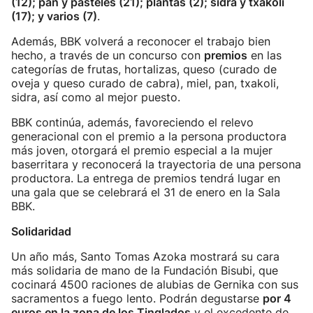
(12); pan y pasteles (21); plantas (2); sidra y txakoli
(17); y varios (7)
.
Además, BBK volverá a reconocer el trabajo bien
hecho, a través de un concurso con
premios
en las
categorías de frutas, hortalizas, queso (curado de
oveja y queso curado de cabra), miel, pan, txakoli,
sidra, así como al mejor puesto.
BBK continúa, además, favoreciendo el relevo
generacional con el premio a la persona productora
más joven, otorgará el premio especial a la mujer
baserritara y reconocerá la trayectoria de una persona
productora. La entrega de premios tendrá lugar en
una gala que se celebrará el 31 de enero en la Sala
BBK.
Solidaridad
Un año más, Santo Tomas Azoka mostrará su cara
más solidaria de mano de la Fundación Bisubi, que
cocinará 4500 raciones de alubias de Gernika con sus
sacramentos a fuego lento. Podrán degustarse
por 4
euros en la zona de los Tinglados
y el excedente de