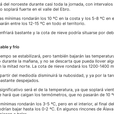
rá del noroeste durante casi toda la jornada, con intervalo
zo soplará fuerte en el valle del Ebro.
s mínimas rondarán los 10 ºC en la costa y los 5-8 ºC en el 
arán entre los 12-15 ºC en todo el territorio.
 enfriará bastante y la cota de nieve podría situarse por de
able y frío
iempo se estabilizará, pero también bajarán las temperatur
lo durante la mañana, y no se descarta que pueda llover alg
 la mitad norte. La cota de nieve rondará los 1200-1400 m
partir del mediodía disminuirá la nubosidad, y ya por la ta
bastante despejados.
ignificativo será el de la temperatura, ya que soplará vient
e hará que caigan los termómetros, que no pasarán de 10 
 mínimas rondarán los 3-5 ºC, pero en el interior, al final del
rían bajar hasta los 0-2 ºC. En algunos rincones de Álava