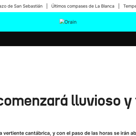
|
|
zo de San Sebastián
Últimos compases de La Blanca
Temper
tura
Ikusmiran
Egural
Salud
Tecnología
 comenzará lluvioso y
a vertiente cantábrica, y con el paso de las horas se irán