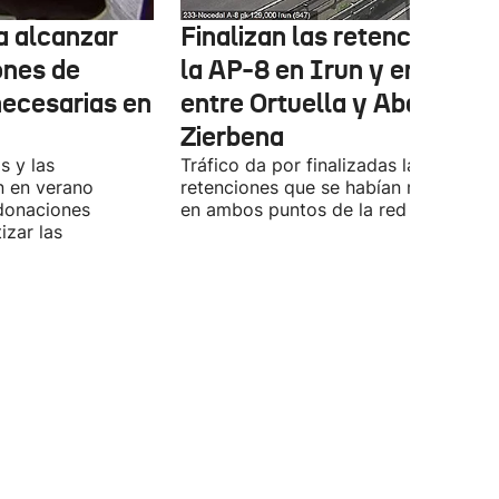
ta alcanzar
Finalizan las retenciones e
ones de
la AP-8 en Irun y en la A-8
necesarias en
entre Ortuella y Abanto-
Zierbena
s y las
Tráfico da por finalizadas las
n en verano
retenciones que se habían registrado
 donaciones
en ambos puntos de la red viaria vas
izar las