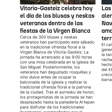
Vitoria-Gasteiz celebra hoy
Las
el día de los blusas y neskas
aler
veteranas dentro de las
Nav
fiestas de la Virgen Blanca
amar
Cerca de 300 blusas y neskas
terr
veteranos han participado este sábado
El ca
en la tradicional ofrenda floral a la
gener
Virgen Blanca de Vitoria-Gasteiz. La
la ta
jornada ha arrancado a las 9:00 horas
racha
con una misa celebrada en la iglesia de
hecho
San Miguel. Posteriormente, los
del E
veteranos han degustado rosquillas y
creci
vino dulce antes de ocupar la
barra
balconada de la iglesia y realizar la
tradicional ofrenda floral a la patrona
de la ciudad. Tras el aurresku de honor,
los protagonistas de la jornada se han
desplazado hasta la panadería Artepan
para disfrutar de los tradicionales