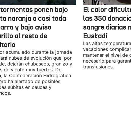
 tormentas ponen bajo
El calor dificul
ta naranja a casi toda
las 350 donaci
arra y bajo aviso
sangre diarias 
illo al resto de
Euskadi
itorio
Las altas temperatura
vacaciones complica
lor acumulado durante la jornada
mantener el nivel de
ará nubes de evolución que, por
necesario para garant
rde, dejarán chubascos, granizo y
transfusiones.
s de viento muy fuertes. De
, la Confederación Hidrográfica
bro ha alertado de posibles
das súbitas en cauces y
ncos.