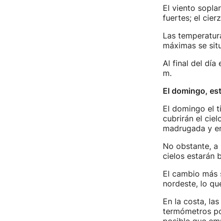
El viento sopla
fuertes; el cier
Las temperatura
máximas se situ
Al final del día
m.
El domingo, est
El domingo el t
cubrirán el cie
madrugada y en
No obstante, a 
cielos estarán 
El cambio más s
nordeste, lo qu
En la costa, las
termómetros pod