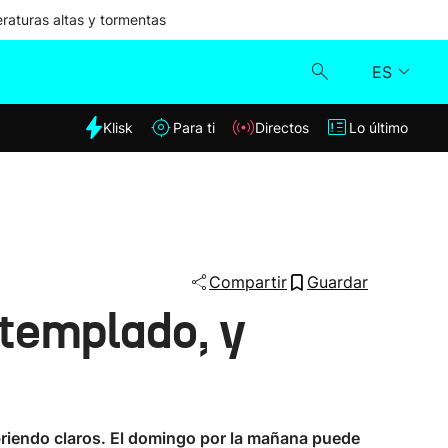
aturas altas y tormentas
ES
dia
Klisk
Para ti
Directos
Lo último
Klisk
Directos
Para ti
Compartir
Guardar
 templado, y
Lo último
 abriendo claros. El domingo por la mañana puede