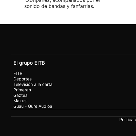
‘txoripanes’, acompañados por el
sonido de bandas y fanfarrias.
El grupo EITB
EITB
Deportes
Televisión a la carta
Primeran
Gaztea
Makusi
Guau - Gure Audioa
Política