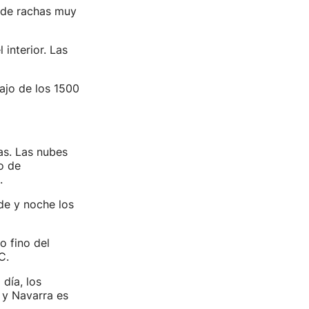
s de rachas muy
interior. Las
bajo de los 1500
as. Las nubes
o de
.
rde y noche los
o fino del
ºC.
 día, los
 y Navarra es