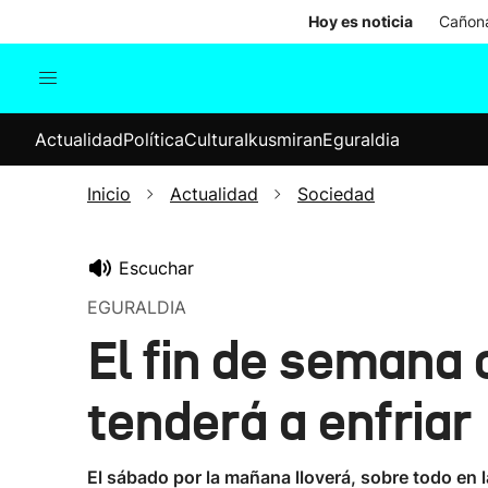
Hoy es noticia
Cañona
Actualidad
Política
Cul
Actualidad
Política
Cultura
Ikusmiran
Eguraldia
Sociedad
Elecciones
Economía
Inicio
Actualidad
Sociedad
Internacional
Escuchar
EGURALDIA
El fin de semana
tenderá a enfriar
El sábado por la mañana lloverá, sobre todo en l