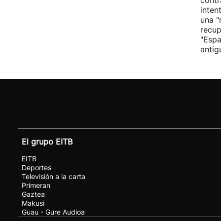
inten
una "
recup
"Espa
antig
El grupo EITB
EITB
Deportes
Televisión a la carta
Primeran
Gaztea
Makusi
Guau - Gure Audioa