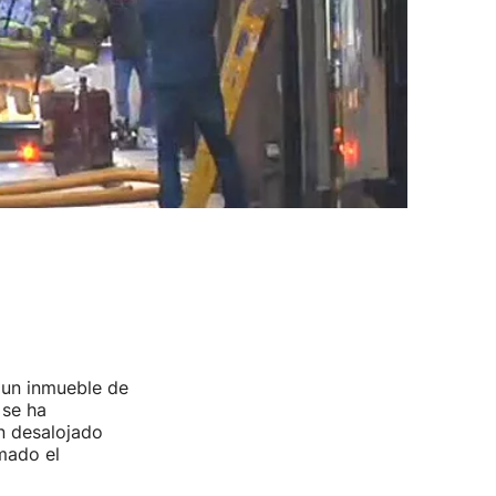
un inmueble de
 se ha
n desalojado
rmado el