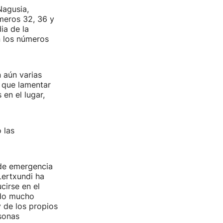
Nagusia,
meros 32, 36 y
ia de la
n los números
 aún varias
o que lamentar
en el lugar,
 las
s de emergencia
Lertxundi ha
cirse en el
ido mucho
y de los propios
sonas