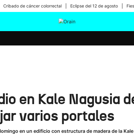
|
|
Cribado de cáncer colorrectal
Eclipse del 12 de agosto
Fie
tura
Ikusmiran
Egural
Salud
Tecnología
dio en Kale Nagusia d
jar varios portales
domingo en un edificio con estructura de madera de la Kal