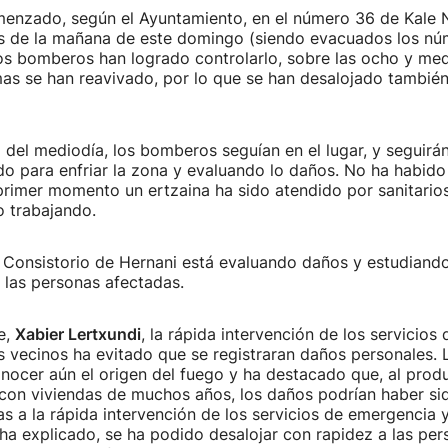
menzado, según el Ayuntamiento, en el número 36 de Kale 
is de la mañana de este domingo (siendo evacuados los nú
os bomberos han logrado controlarlo, sobre las ocho y med
mas se han reavivado, por lo que se han desalojado tambié
del mediodía, los bomberos seguían en el lugar, y seguirán
do para enfriar la zona y evaluando lo daños. No ha habid
primer momento un ertzaina ha sido atendido por sanitarios 
o trabajando.
l Consistorio de Hernani está evaluando daños y estudiando
 las personas afectadas.
e,
Xabier Lertxundi
, la rápida intervención de los servicio
s vecinos ha evitado que se registraran daños personales. 
ocer aún el origen del fuego y ha destacado que, al produ
 con viviendas de muchos años, los daños podrían haber s
s a la rápida intervención de los servicios de emergencia 
ha explicado, se ha podido desalojar con rapidez a las per