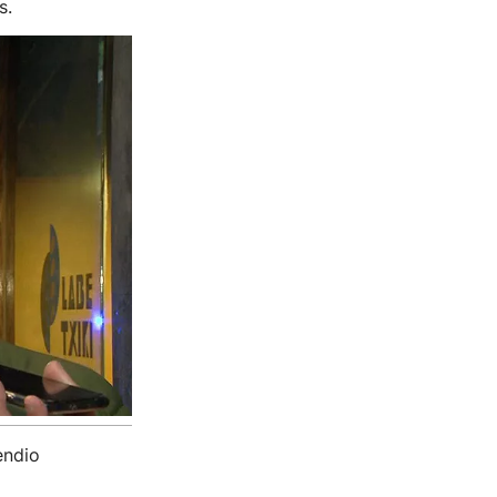
s.
endio