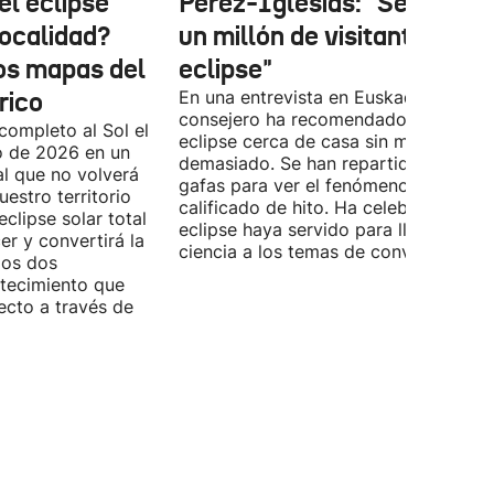
el eclipse
Pérez-Iglesias: "Se esper
localidad?
un millón de visitantes por 
los mapas del
eclipse"
rico
En una entrevista en Euskadi Irratia, e
consejero ha recomendado ver el
completo al Sol el
eclipse cerca de casa sin moverse
o de 2026 en un
demasiado. Se han repartido miles d
l que no volverá
gafas para ver el fenómeno que ya h
estro territorio
calificado de hito. Ha celebrado que 
eclipse solar total
eclipse haya servido para llevar la
r y convertirá la
ciencia a los temas de conversación.
los dos
ntecimiento que
ecto a través de