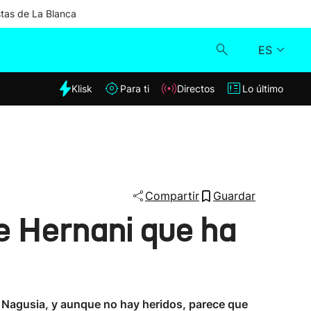
stas de La Blanca
ES
dia
Klisk
Para ti
Directos
Lo último
Klisk
Directos
Para ti
Compartir
Guardar
e Hernani que ha
Lo último
e Nagusia, y aunque no hay heridos, parece que