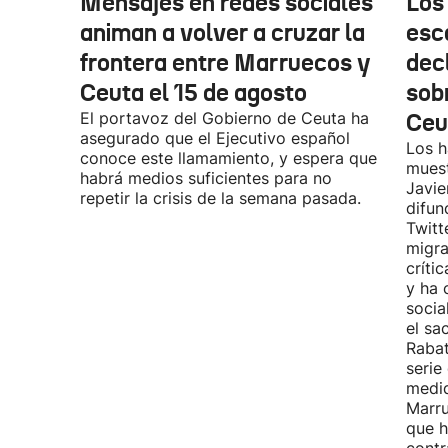
Mensajes en redes sociales
Los
animan a volver a cruzar la
esc
frontera entre Marruecos y
dec
Ceuta el 15 de agosto
sobr
El portavoz del Gobierno de Ceuta ha
Ceu
asegurado que el Ejecutivo español
Los h
conoce este llamamiento, y espera que
muest
habrá medios suficientes para no
Javie
repetir la crisis de la semana pasada.
difun
Twitt
migra
críti
y ha 
socia
el sa
Rabat
serie
medid
Marru
que h
contr