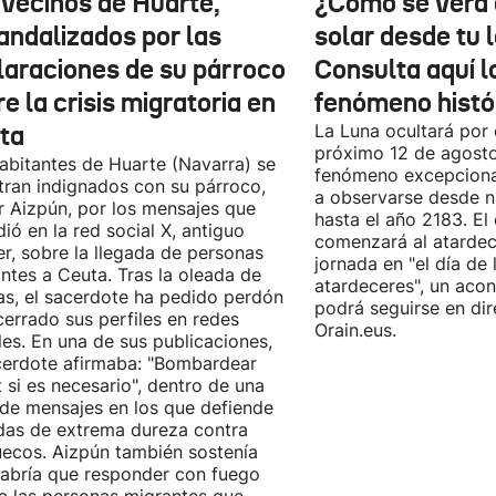
 vecinos de Huarte,
¿Cómo se verá 
andalizados por las
solar desde tu 
laraciones de su párroco
Consulta aquí 
e la crisis migratoria en
fenómeno histó
ta
La Luna ocultará por 
próximo 12 de agost
abitantes de Huarte (Navarra) se
fenómeno excepciona
ran indignados con su párroco,
a observarse desde nu
r Aizpún, por los mensajes que
hasta el año 2183. El 
dió en la red social X, antiguo
comenzará al atardece
er, sobre la llegada de personas
jornada en "el día de 
ntes a Ceuta. Tras la oleada de
atardeceres", un aco
cas, el sacerdote ha pedido perdón
podrá seguirse en dir
cerrado sus perfiles en redes
Orain.eus.
les. En una de sus publicaciones,
cerdote afirmaba: "Bombardear
 si es necesario", dentro de una
 de mensajes en los que defiende
as de extrema dureza contra
ecos. Aizpún también sostenía
abría que responder con fuego
a las personas migrantes que