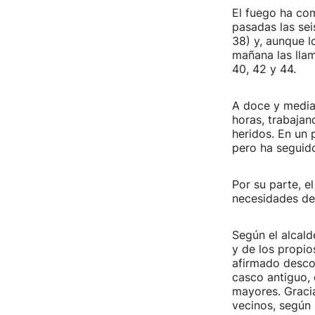
El fuego ha co
pasadas las se
38) y, aunque l
mañana las lla
40, 42 y 44.
A doce y media 
horas, trabajan
heridos. En un 
pero ha seguid
Por su parte, e
necesidades de
Según el alcald
y de los propio
afirmado descon
casco antiguo,
mayores. Gracia
vecinos, según 