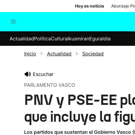
Hoy es noticia
Abordaje Pi
Actualidad
Política
Cul
Actualidad
Política
Cultura
Ikusmiran
Eguraldia
Sociedad
Elecciones
Economía
Inicio
Actualidad
Sociedad
Internacional
Escuchar
PARLAMENTO VASCO
PNV y PSE-EE pla
que incluye la fi
Los partidos que sustentan el Gobierno Vasco (P