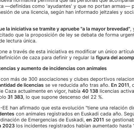
 nueva normativa permitirá que las personas que acompañan
za —definidas como 'ayudantes' y que no portan armas— 
sesión de una licencia, según han informado jeltzales y soci
ue la iniciativa se tramite y apruebe "a la mayor brevedad"
,
citado que la proposición de ley se debata de forma urgent
e lectura única.
ne a través de esta iniciativa es modificar un único artícul
definición de caza para definir y regular la
figura del acom
cencias y aumento de incidencias con animales
 con más de 300 asociaciones y clubes deportivos relacio
ntidad de licencias
se ve reducida año tras año.
En 2011
, 
de Caza actualmente en vigor, había
40 138
licencias activ
olo
31 383
, lo que supone descenso del 22 %.
-EE han afirmado que esta evolución "tiene una relación di
dentes
con animales registrados en Euskadi cada año. Seg
dinación de Emergencias de Euskadi,
en 2011
se gestiona
n 2023
los incidentes registrados habían aumentado hasta