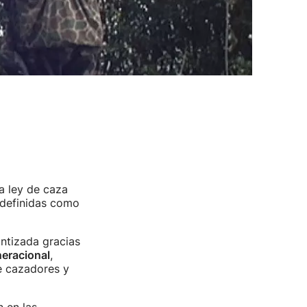
a ley de caza
—definidas como
antizada gracias
eneracional
,
de cazadores y