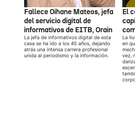
Fallece Oihane Mateos, jefa
El 
del servicio digital de
cap
informativos de EITB, Orain
comi
La jefa de informativos digital de esta
La ll
casa se ha ido a los 45 años, dejando
en qu
atrás una intensa carrera profesional
mecha
unida al periodismo y la información.
vez, 
danza
escen
tambi
corpo