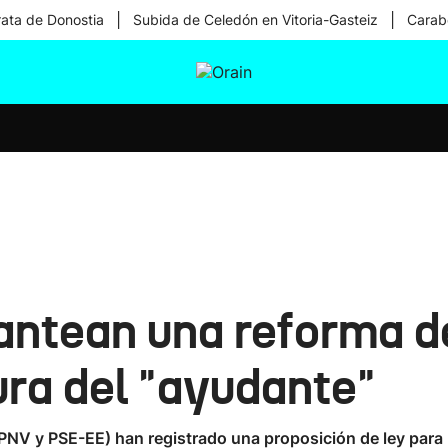
|
|
rata de Donostia
Subida de Celedón en Vitoria-Gasteiz
Carabe
tura
Ikusmiran
Egural
Salud
Tecnología
ntean una reforma de
gura del "ayudante"
NV y PSE-EE) han registrado una proposición de ley para mo