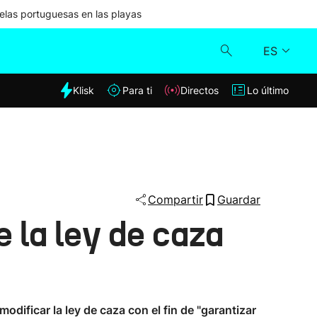
las portuguesas en las playas
ES
dia
Klisk
Para ti
Directos
Lo último
Klisk
Directos
Para ti
Compartir
Guardar
 la ley de caza
Lo último
dificar la ley de caza con el fin de "garantizar