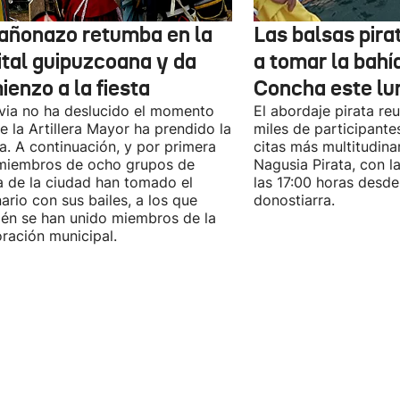
cañonazo retumba en la
Las balsas pira
ital guipuzcoana y da
a tomar la bahí
enzo a la fiesta
Concha este lu
uvia no ha deslucido el momento
El abordaje pirata re
e la Artillera Mayor ha prendido la
miles de participante
. A continuación, y por primera
citas más multitudina
miembros de ocho grupos de
Nagusia Pirata, con la
 de la ciudad han tomado el
las 17:00 horas desde
ario con sus bailes, a los que
donostiarra.
én se han unido miembros de la
ración municipal.