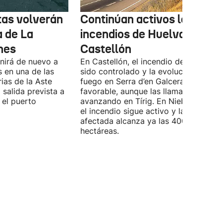
tas volverán
Continúan activos los
a de La
incendios de Huelva y
nes
Castellón
unirá de nuevo a
En Castellón, el incendio de Culla ya 
s en una de las
sido controlado y la evolución del
rias de la Aste
fuego en Serra d’en Galceran es
 salida prevista a
favorable, aunque las llamas continú
 el puerto
avanzando en Tírig. En Niebla (Huelva
el incendio sigue activo y la superfici
afectada alcanza ya las 4000
hectáreas.