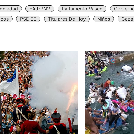
ociedad
EAJ-PNV
Parlamento Vasco
Gobiern
icos
PSE EE
Titulares De Hoy
Niños
Caza