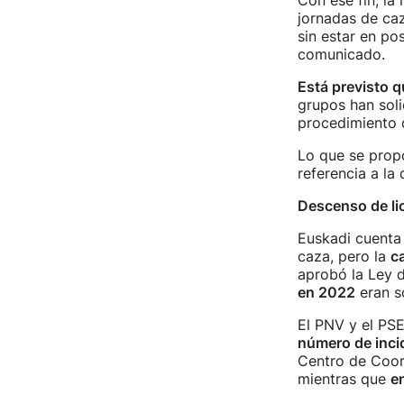
Con ese fin, la
jornadas de ca
sin estar en po
comunicado.
Está previsto q
grupos han soli
procedimiento d
Lo que se propo
referencia a la 
Descenso de li
Euskadi cuenta
caza, pero la
ca
aprobó la Ley 
en 2022
eran s
El PNV y el PSE
número de inci
Centro de Coor
mientras que
e