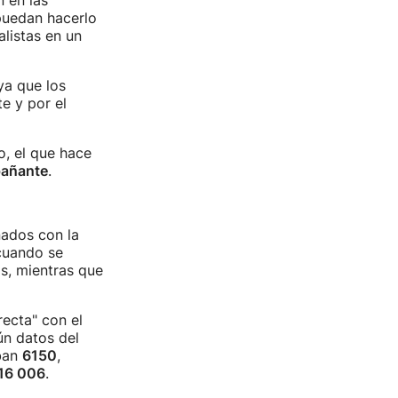
 en las
puedan hacerlo
alistas en un
 ya que los
e y por el
o, el que hace
pañante
.
nados con la
cuando se
as, mientras que
recta" con el
ún datos del
ban
6150
,
16 006
.