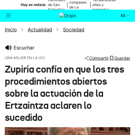
compases
|
|
Hoy es noticia
de San
altas y
de La
Sebastián
tormentas
Blanca
ES
Inicio
Actualidad
Sociedad
Actualidad
Buscador
Política
Escuchar
UNA MUJER EN LA UCI
Compartir
Guardar
Cultura
Zupiria confía en que los tres
procedimientos abiertos
Ikusmiran
sobre la actuación de la
Eguraldia
Ertzaintza aclaren lo
sucedido