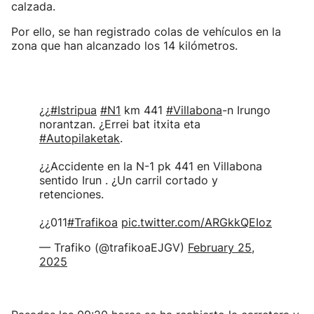
calzada.
Por ello, se han registrado colas de vehículos en la
zona que han alcanzado los 14 kilómetros.
¿¿
#Istripua
#N1
km 441
#Villabona
-n Irungo
norantzan. ¿Errei bat itxita eta
#Autopilaketak
.
¿¿Accidente en la N-1 pk 441 en Villabona
sentido Irun . ¿Un carril cortado y
retenciones.
¿¿011
#Trafikoa
pic.twitter.com/ARGkkQEIoz
— Trafiko (@trafikoaEJGV)
February 25,
2025