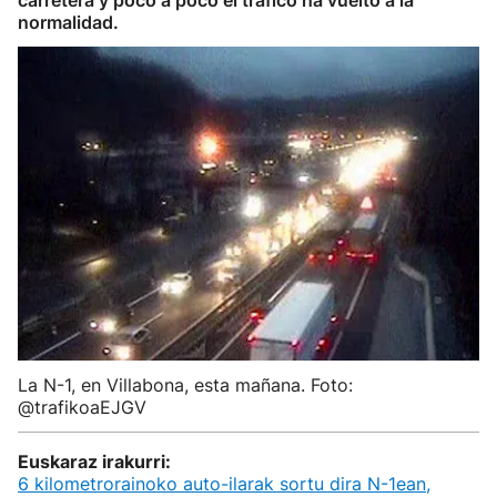
carretera y poco a poco el tráfico ha vuelto a la
normalidad.
La N-1, en Villabona, esta mañana. Foto:
@trafikoaEJGV
Euskaraz irakurri:
6 kilometrorainoko auto-ilarak sortu dira N-1ean,