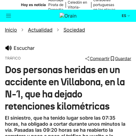
Celedón en
|
|
Hoy es noticia
Pirata de
portuguesas
Vitoria-
Donostia
en las playas
Gasteiz
ES
Inicio
Actualidad
Sociedad
Actualidad
Buscador
Política
Escuchar
TRÁFICO
Compartir
Guardar
Cultura
Dos personas heridas en un
accidente en Villabona, en la
Ikusmiran
N-1, que ha dejado
Eguraldia
retenciones kilométricas
El siniestro, que ha tenido lugar sobre las 07:35
horas, ha obligado a cortar durante unos minutos la
vía. Pasadas las 09:20 horas se ha reabierto la