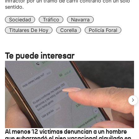
infractor por un tramo de carril contrario con un solo
sentido.
Sociedad
Tráfico
Navarra
Titulares De Hoy
Corella
Policía Foral
Te puede interesar
Al menos 12 víctimas denuncian a un hombre
que subarrendó el piso vacacional alquilado en