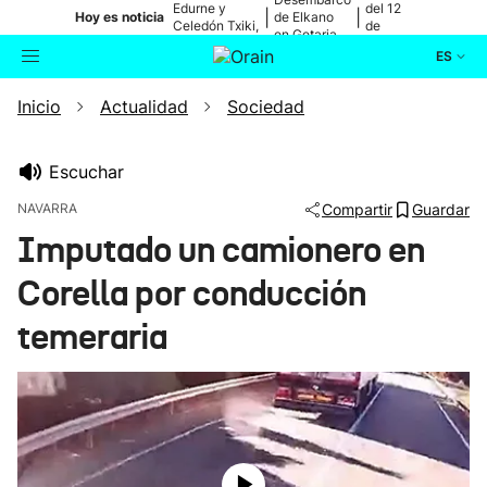
Edurne y
del 12
|
|
Hoy es noticia
de Elkano
Celedón Txiki,
de
en Getaria
en directo
agosto
ES
Inicio
Actualidad
Sociedad
Actualidad
Buscador
Política
Escuchar
NAVARRA
Compartir
Guardar
Cultura
Imputado un camionero en
Corella por conducción
Ikusmiran
temeraria
Eguraldia