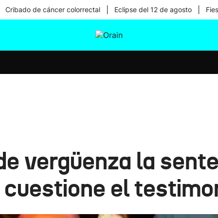
|
|
Cribado de cáncer colorrectal
Eclipse del 12 de agosto
Fie
tura
Ikusmiran
Egural
Salud
Tecnología
de vergüenza la sente
 cuestione el testimon