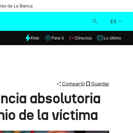
stas de La Blanca
ES
dia
Klisk
Para ti
Directos
Lo último
Klisk
Directos
Para ti
Compartir
Guardar
ncia absolutoria
Lo último
io de la víctima