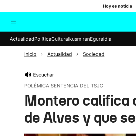
Hoy es noticia
Actualidad
Política
Cul
Actualidad
Política
Cultura
Ikusmiran
Eguraldia
Sociedad
Elecciones
Economía
Inicio
Actualidad
Sociedad
Internacional
Escuchar
POLÉMICA SENTENCIA DEL TSJC
Montero califica 
de Alves y que se