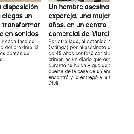
 disposición
Un hombre asesina a su
 ciegas un
expareja, una mujer de 44
a transformar
años, en un centro
se en sonidos
comercial de Murcia
ir cada fase del
Por otro lado, el detenido en Benahav
o del próximo 12
(Málaga) por el asesinato de una muj
tes puntos de
de 45 años confesó ser el autor del
s.
crimen en un diario que escribió
durante su huida y que dejó en la
puerta de la casa de un amigo. Este l
encontró y lo entregó a la Guardia
Civil.