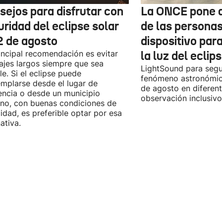
sejos para disfrutar con
La ONCE pone a
ridad del eclipse solar
de las personas
12 de agosto
dispositivo par
incipal recomendación es evitar
la luz del eclip
iajes largos siempre que sea
LightSound para segu
le. Si el eclipse puede
fenómeno astronómic
mplarse desde el lugar de
de agosto en diferen
encia o desde un municipio
observación inclusivo
no, con buenas condiciones de
ilidad, es preferible optar por esa
ativa.