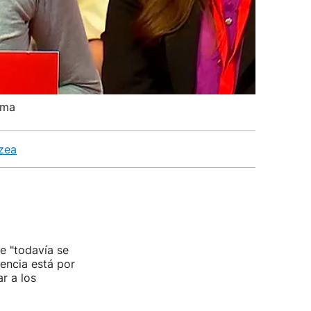
ima
tzea
e "todavía se
cencia está por
r a los