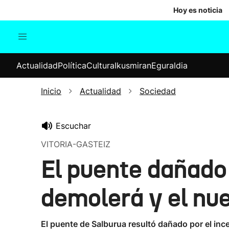
Hoy es noticia
Actualidad
Política
Cul
Actualidad
Política
Cultura
Ikusmiran
Eguraldia
Sociedad
Elecciones
Economía
Inicio
Actualidad
Sociedad
Internacional
Escuchar
VITORIA-GASTEIZ
El puente dañado 
demolerá y el nue
El puente de Salburua resultó dañado por el in