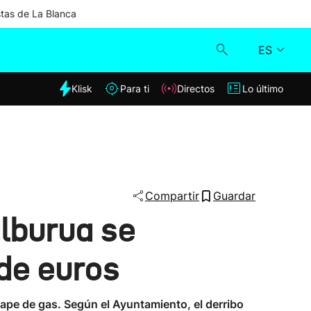
stas de La Blanca
ES
dia
Klisk
Para ti
Directos
Lo último
Klisk
Directos
Para ti
Compartir
Guardar
alburua se
Lo último
 de euros
ape de gas. Según el Ayuntamiento, el derribo