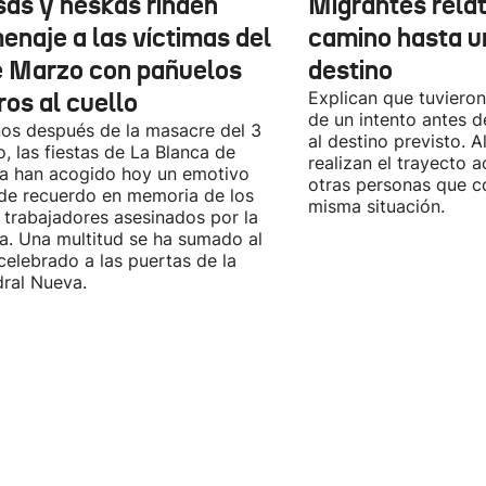
sas y neskas rinden
Migrantes rela
enaje a las víctimas del
camino hasta u
e Marzo con pañuelos
destino
ros al cuello
Explican que tuvieron
de un intento antes d
os después de la masacre del 3
al destino previsto. 
, las fiestas de La Blanca de
realizan el trayecto
ia han acogido hoy un emotivo
otras personas que c
de recuerdo en memoria de los
misma situación.
 trabajadores asesinados por la
ía. Una multitud se ha sumado al
celebrado a las puertas de la
ral Nueva.