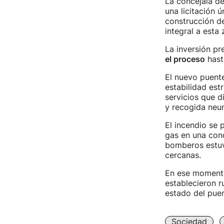
La concejala de
una licitación 
construcción de
integral a esta 
La inversión pr
el proceso
hast
El nuevo puente
estabilidad estr
servicios que d
y recogida neu
El incendio se
gas en una cond
bomberos estuvi
cercanas.
En ese momento 
establecieron ru
estado del pue
Sociedad