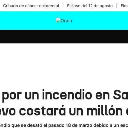
|
|
Cribado de cáncer colorrectal
Eclipse del 12 de agosto
Fie
tura
Ikusmiran
Egural
Salud
Tecnología
por un incendio en S
vo costará un millón
cendio que se desató el pasado 18 de marzo debido a un esc