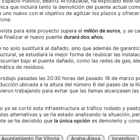
 Espacio Público, Beatriz Artolazabal, ha explicado este lu
única que incluirá tanto la demolición del puente actual com
 uno nuevo con el objetivo de agilizar los plazos y ofrecer
zona.
evista para este proyecto supera el
millón de euros
, y se c
a finalizar el nuevo puente
durará dos años
.
 no solo sustituirá al dañado, sino que además de garantiz
uctural, se estudiará la mejor forma de reubicar las instala
iscurrían bajo el puente dañado, como las redes de gas, ele
mática de residuos.
 produjo pasadas las 20:30 horas del pasado 18 de marzo p
ucción ubicada a la altura del número 6 del paseo de la Ilí
eron trabajando para evitar que las llamas alcanzasen las
ya se cortó esta infraestructura al tráfico rodado y peato
tas alternativas y se ha estado analizando la situación, per
nte se ha decidido que
la única opción
es demolerlo y const
Ayuntamiento De Vitoria
Araba-Álava
Incendios