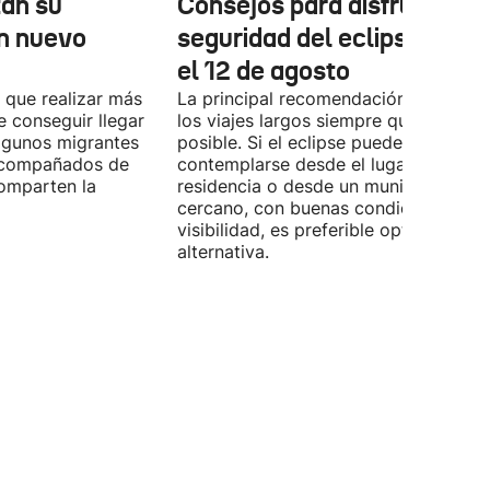
tan su
Consejos para disfrutar co
n nuevo
seguridad del eclipse solar
el 12 de agosto
 que realizar más
La principal recomendación es evitar
e conseguir llegar
los viajes largos siempre que sea
Algunos migrantes
posible. Si el eclipse puede
 acompañados de
contemplarse desde el lugar de
omparten la
residencia o desde un municipio
cercano, con buenas condiciones de
visibilidad, es preferible optar por es
alternativa.