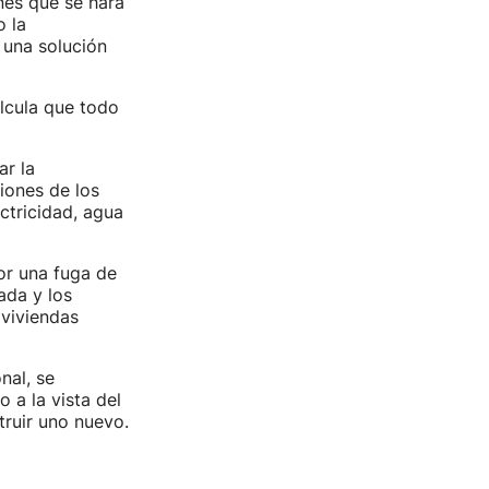
nes que se hará
o la
 una solución
alcula que todo
ar la
ciones de los
ctricidad, agua
or una fuga de
ada y los
 viviendas
nal, se
o a la vista del
ruir uno nuevo.