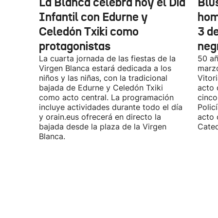
La Blanca celebra hoy el Día
Blu
Infantil con Edurne y
hom
Celedón Txiki como
3 d
protagonistas
neg
La cuarta jornada de las fiestas de la
50 añ
Virgen Blanca estará dedicada a los
marzo
niños y las niñas, con la tradicional
Vitor
bajada de Edurne y Celedón Txiki
acto 
como acto central. La programación
cinco
incluye actividades durante todo el día
Polic
y orain.eus ofrecerá en directo la
acto 
bajada desde la plaza de la Virgen
Cated
Blanca.