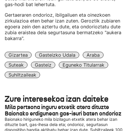
gas-hodi bat lehertuta.
Gertaeraren ondorioz, ibilgailuen eta oinezkoen
zirkulazioa eten behar izan zuten. Geroztik zubiaren
egoera zein den aztertu dute, eta ondorioztatu dute
zubia eraistea dela segurtasuna bermatzeko "aukera
bakarra".
Gizartea
Gasteizko Udala
Araba
Suteak
Gasteiz
Eguneko Titularrak
Suhiltzaileak
Zure interesekoa izan daiteke
Mila pertsona inguru etxetik atera dituzte
Baionako erdigunean gas-isuri baten ondorioz
Baionako hiriguneko mila bizilagun etxetik atera behar izan
dituzte bart, gas-ihesa dela eta; ondorioz, segurtasun
dispositibo handia aktibatu behar izan dute. Suhiltzaileek 100