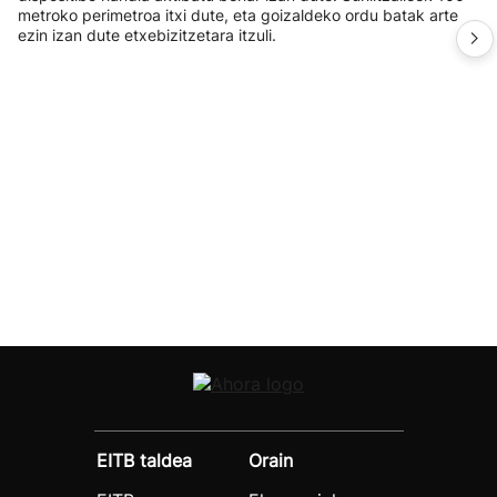
metroko perimetroa itxi dute, eta goizaldeko ordu batak arte
ezin izan dute etxebizitzetara itzuli.
EITB taldea
Orain