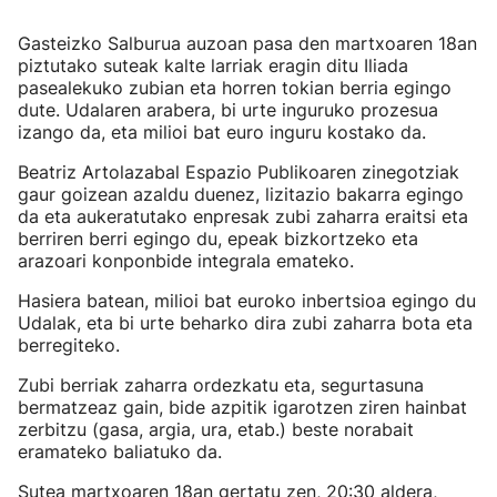
Gasteizko Salburua auzoan pasa den martxoaren 18an
piztutako suteak kalte larriak eragin ditu Iliada
pasealekuko zubian eta horren tokian berria egingo
dute. Udalaren arabera, bi urte inguruko prozesua
izango da, eta milioi bat euro inguru kostako da.
Beatriz Artolazabal Espazio Publikoaren zinegotziak
gaur goizean azaldu duenez, lizitazio bakarra egingo
da eta aukeratutako enpresak zubi zaharra eraitsi eta
berriren berri egingo du, epeak bizkortzeko eta
arazoari konponbide integrala emateko.
Hasiera batean, milioi bat euroko inbertsioa egingo du
Udalak, eta bi urte beharko dira zubi zaharra bota eta
berregiteko.
Zubi berriak zaharra ordezkatu eta, segurtasuna
bermatzeaz gain, bide azpitik igarotzen ziren hainbat
zerbitzu (gasa, argia, ura, etab.) beste norabait
eramateko baliatuko da.
Sutea martxoaren 18an gertatu zen, 20:30 aldera,