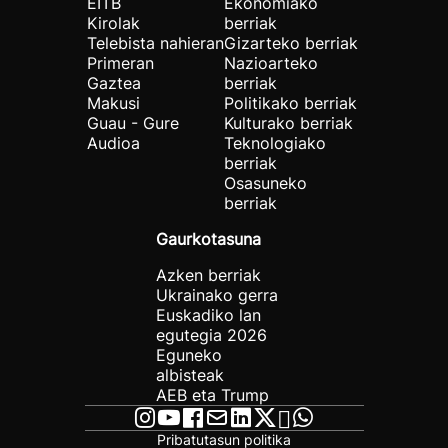
EITB
Ekonomiako
Kirolak
berriak
Telebista nahieran
Gizarteko berriak
Primeran
Nazioarteko
Gaztea
berriak
Makusi
Politikako berriak
Guau - Gure
Kulturako berriak
Audioa
Teknologiako
berriak
Osasuneko
berriak
Gaurkotasuna
Azken berriak
Ukrainako gerra
Euskadiko lan
egutegia 2026
Eguneko
albisteak
AEB eta Trump
Pribatutasun politika