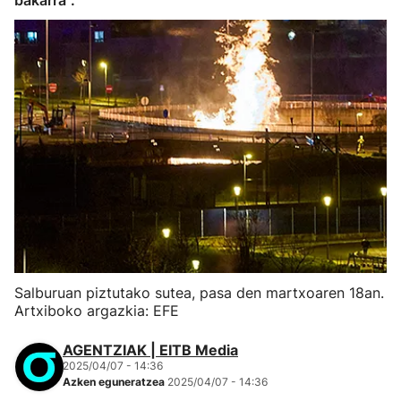
bakarra".
Salburuan piztutako sutea, pasa den martxoaren 18an.
Artxiboko argazkia: EFE
AGENTZIAK | EITB Media
2025/04/07 - 14:36
Azken eguneratzea
2025/04/07 - 14:36