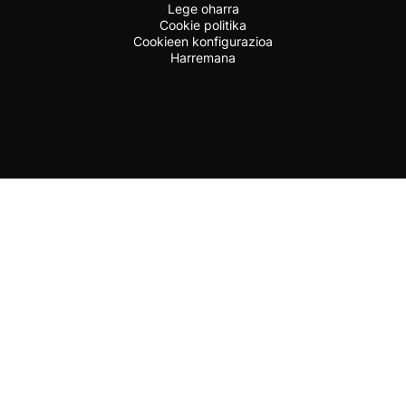
Lege oharra
Cookie politika
Cookieen konfigurazioa
Harremana