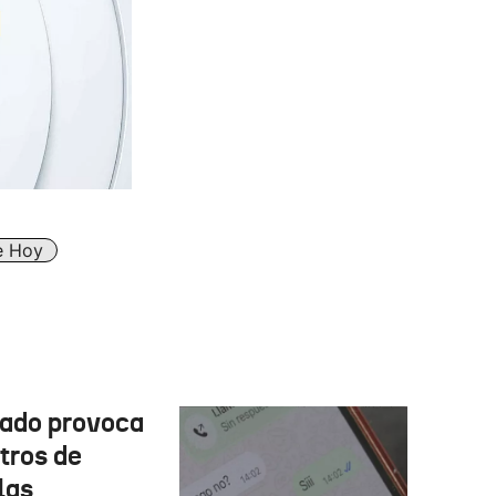
e Hoy
cado provoca
tros de
las