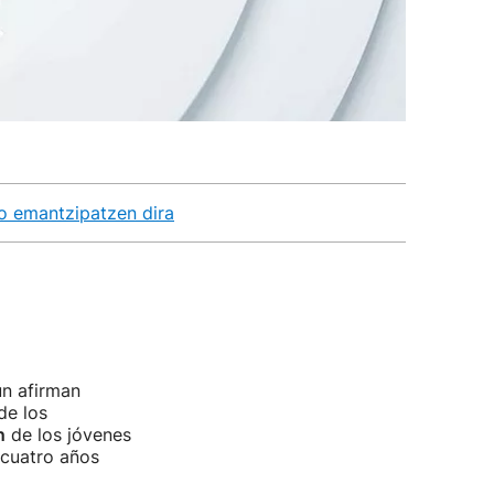
o emantzipatzen dira
ún afirman
de los
n
de los jóvenes
 cuatro años