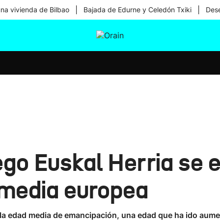
|
|
una vivienda de Bilbao
Bajada de Edurne y Celedón Txiki
Dese
tura
Ikusmiran
Egural
Salud
Tecnología
ego Euskal Herria se
 media europea
 la edad media de emancipación, una edad que ha ido aumen