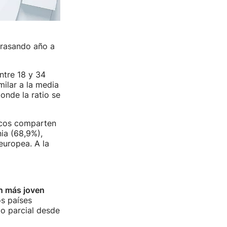
trasando año a
ntre 18 y 34
ilar a la media
onde la ratio se
dicos comparten
ia (68,9%),
europea. A la
ón más joven
os países
o parcial desde