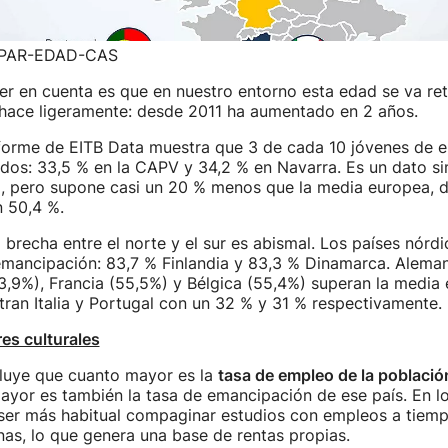
PAR-EDAD-CAS
er en cuenta es que en nuestro entorno esta edad se va re
 hace ligeramente: desde 2011 ha aumentado en 2 años.
nforme de EITB Data muestra que 3 de cada 10 jóvenes de e
os: 33,5 % en la CAPV y 34,2 % en Navarra. Es un dato sim
), pero supone casi un 20 % menos que la media europea, d
n 50,4 %.
a brecha entre el norte y el sur es abismal. Los países nór
emancipación: 83,7 % Finlandia y 83,3 % Dinamarca. Aleman
3,9%), Francia (55,5%) y Bélgica (55,4%) superan la media 
tran Italia y Portugal con un 32 % y 31 % respectivamente.
es culturales
cluye que cuanto mayor es la
tasa de empleo de la poblaci
ayor es también la tasa de emancipación de ese país. En l
 ser más habitual compaginar estudios con empleos a tiemp
as, lo que genera una base de rentas propias.