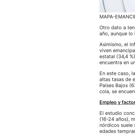
MAPA-EMANCI
Otro dato a ten
año, aunque lo
Asimismo, el i
viven emancipad
estatal (34,4 %
encuentra en u
En este caso, l
altas tasas de 
Países Bajos (6
cola, se encuen
Empleo y factor
El estudio con
(16-24 años), m
nórdicos suele
edades tempran