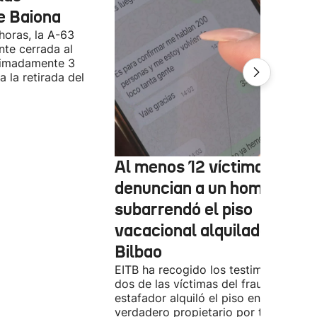
e Baiona
 horas, la A-63
te cerrada al
ximadamente 3
 la retirada del
Al menos 12 víctimas
denuncian a un hombre qu
subarrendó el piso
vacacional alquilado en
Bilbao
EITB ha recogido los testimonios de
dos de las víctimas del fraude. El
estafador alquiló el piso en Airbnb a 
verdadero propietario por tres días. 