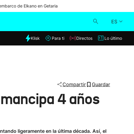
mbarco de Elkano en Getaria
ES
dia
Klisk
Para ti
Directos
Lo último
Klisk
Directos
Para ti
Compartir
Guardar
 emancipa 4 años
Lo último
tando ligeramente en la última década. Así, el