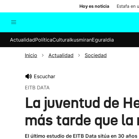
Hoy es noticia
Estafa en 
Actualidad
Política
Cul
Actualidad
Política
Cultura
Ikusmiran
Eguraldia
Sociedad
Elecciones
Economía
Inicio
Actualidad
Sociedad
Internacional
Escuchar
EITB DATA
La juventud de H
más tarde que la
El último estudio de EITB Data sitúa en 30 años