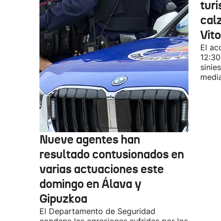
turi
cal
Vit
El ac
12:30
sinie
media
Nueve agentes han
resultado contusionados en
varias actuaciones este
domingo en Álava y
Gipuzkoa
El Departamento de Seguridad