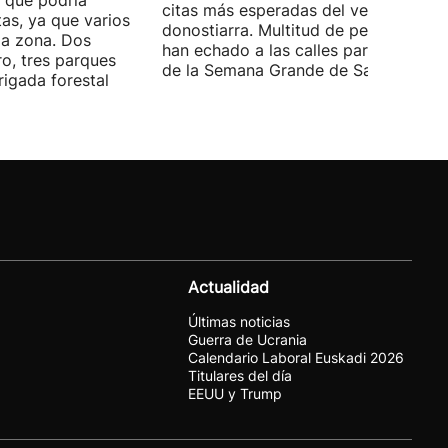
 que podría
citas más esperadas del verano
as, ya que varios
donostiarra. Multitud de personas se
la zona. Dos
han echado a las calles para disfrutar
ro, tres parques
de la Semana Grande de San Sebastiá
igada forestal
Actualidad
Últimas noticias
Guerra de Ucrania
Calendario Laboral Euskadi 2026
Titulares del día
EEUU y Trump