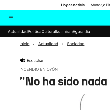
Hoy es noticia
Abordaje Pi
Actualidad
Política
Cul
Actualidad
Política
Cultura
Ikusmiran
Eguraldia
Sociedad
Elecciones
Economía
Inicio
Actualidad
Sociedad
Internacional
Escuchar
INCENDIO EN OYÓN
''No ha sido nada 