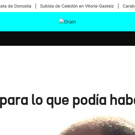
|
|
rata de Donostia
Subida de Celedón en Vitoria-Gasteiz
Carabe
tura
Ikusmiran
Egural
Salud
Tecnología
para lo que podía habe