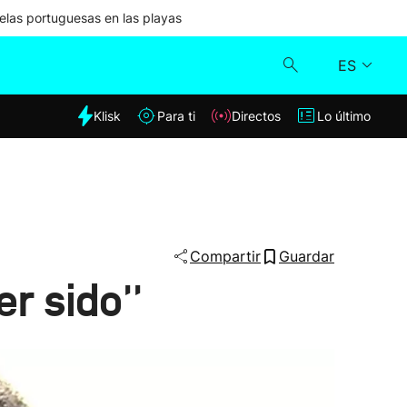
las portuguesas en las playas
ES
dia
Klisk
Para ti
Directos
Lo último
Klisk
Directos
Para ti
Compartir
Guardar
r sido''
Lo último