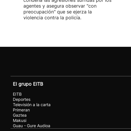
condena las agresiones sufridas por los
agentes y asegura observar "con
preocupación" que se ejerza la
violencia contra la policía.
El grupo EITB
EITB
Deportes
Televisión a la carta
Primeran
Gaztea
Makusi
Guau - Gure Audioa