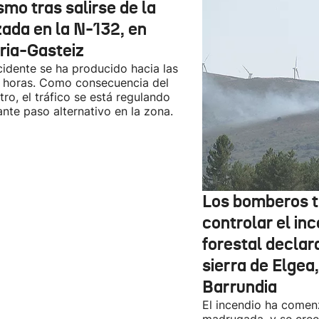
smo tras salirse de la
zada en la N-132, en
oria-Gasteiz
cidente se ha producido hacia las
 horas. Como consecuencia del
stro, el tráfico se está regulando
nte paso alternativo en la zona.
Los bomberos t
controlar el in
forestal declar
sierra de Elgea
Barrundia
El incendio ha come