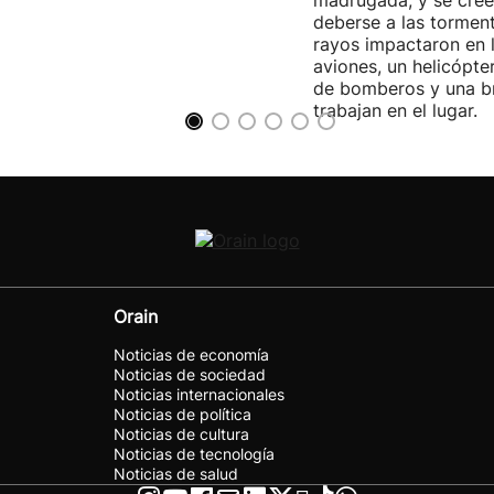
madrugada, y se cree
deberse a las torment
rayos impactaron en 
aviones, un helicópte
de bomberos y una br
trabajan en el lugar.
Orain
Noticias de economía
Noticias de sociedad
Noticias internacionales
Noticias de política
Noticias de cultura
Noticias de tecnología
Noticias de salud