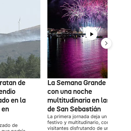
ratan de
La Semana Grande arranc
cendio
con una noche
ado en la
multitudinaria en las calles
, en
de San Sebastián
La primera jornada deja un ambiente
festivo y multitudinario, con vecinos 
nzado de
visitantes disfrutando de una de las