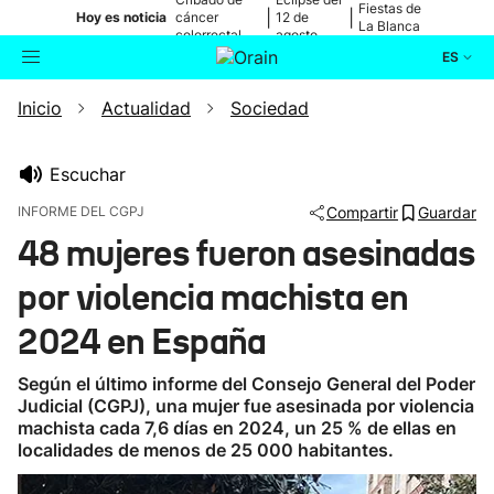
Fiestas de
|
|
Hoy es noticia
cáncer
12 de
La Blanca
colorrectal
agosto
ES
Inicio
Actualidad
Sociedad
Actualidad
Buscador
Política
Escuchar
INFORME DEL CGPJ
Compartir
Guardar
Cultura
48 mujeres fueron asesinadas
por violencia machista en
Ikusmiran
2024 en España
Eguraldia
Según el último informe del Consejo General del Poder
Judicial (CGPJ), una mujer fue asesinada por violencia
machista cada 7,6 días en 2024, un 25 % de ellas en
localidades de menos de 25 000 habitantes.