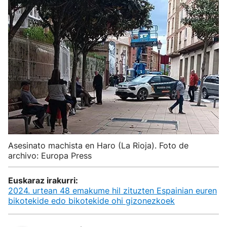
Asesinato machista en Haro (La Rioja). Foto de
archivo: Europa Press
Euskaraz irakurri:
2024. urtean 48 emakume hil zituzten Espainian euren
bikotekide edo bikotekide ohi gizonezkoek