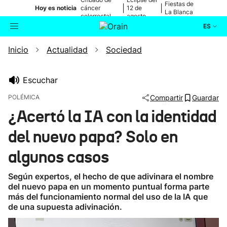
Fiestas de
|
|
Hoy es noticia
cáncer
12 de
La Blanca
colorrectal
agosto
ES
Inicio
Actualidad
Sociedad
Actualidad
Buscador
Política
Escuchar
POLÉMICA
Compartir
Guardar
Cultura
¿Acertó la IA con la identidad
del nuevo papa? Solo en
Ikusmiran
algunos casos
Eguraldia
Según expertos, el hecho de que adivinara el nombre
del nuevo papa en un momento puntual forma parte
más del funcionamiento normal del uso de la IA que
de una supuesta adivinación.