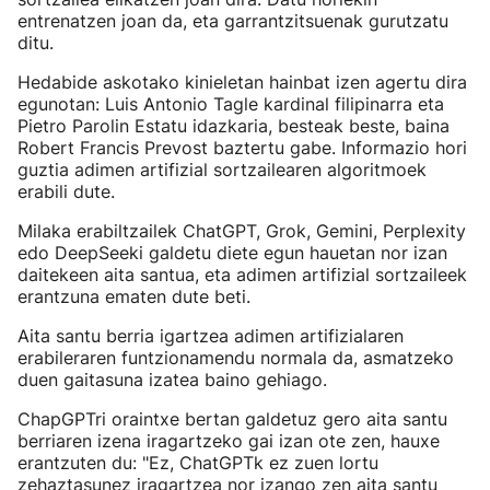
entrenatzen joan da, eta garrantzitsuenak gurutzatu
ditu.
Hedabide askotako kinieletan hainbat izen agertu dira
egunotan: Luis Antonio Tagle kardinal filipinarra eta
Pietro Parolin Estatu idazkaria, besteak beste, baina
Robert Francis Prevost baztertu gabe. Informazio hori
guztia adimen artifizial sortzailearen algoritmoek
erabili dute.
Milaka erabiltzailek ChatGPT, Grok, Gemini, Perplexity
edo DeepSeeki galdetu diete egun hauetan nor izan
daitekeen aita santua, eta adimen artifizial sortzaileek
erantzuna ematen dute beti.
Aita santu berria igartzea adimen artifizialaren
erabileraren funtzionamendu normala da, asmatzeko
duen gaitasuna izatea baino gehiago.
ChapGPTri oraintxe bertan galdetuz gero aita santu
berriaren izena iragartzeko gai izan ote zen, hauxe
erantzuten du: "Ez, ChatGPTk ez zuen lortu
zehaztasunez iragartzea nor izango zen aita santu