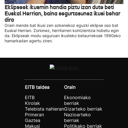
Eklipseek ikusmin handia piztu izan dute beti
Euskal Herrian, baina segurtasunez ikusi behar
dira
Orain mende bat ikusi zen azkenekoz eguzki eklipse oso bat
Euskal Herrian. Zorionez, herritarren kontzientzia hobetu egin
da. Eklipseak modu seguruan ikusteko betaurrekoak 1990eko
hamarkadan agertu ziren.
EITB taldea
Orain
EITB
Ekonomiako
Kirolak
berriak
Telebista nahieran
Gizarteko berriak
Primeran
Nazioarteko
Gaztea
berriak
Makusi
Politikako berriak