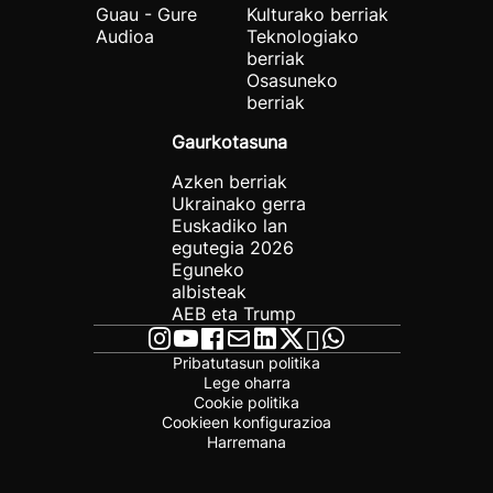
Guau - Gure
Kulturako berriak
Audioa
Teknologiako
berriak
Osasuneko
berriak
Gaurkotasuna
Azken berriak
Ukrainako gerra
Euskadiko lan
egutegia 2026
Eguneko
albisteak
AEB eta Trump
Pribatutasun politika
Lege oharra
Cookie politika
Cookieen konfigurazioa
Harremana