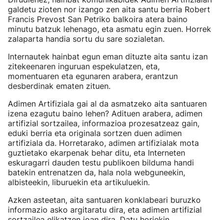
galdetu zioten nor izango zen aita santu berria Robert
Francis Prevost San Petriko balkoira atera baino
minutu batzuk lehenago, eta asmatu egin zuen. Horrek
zalaparta handia sortu du sare sozialetan.
Internautek hainbat egun eman dituzte aita santu izan
zitekeenaren inguruan espekulatzen, eta,
momentuaren eta egunaren arabera, erantzun
desberdinak ematen zituen.
Adimen Artifiziala gai al da asmatzeko aita santuaren
izena ezagutu baino lehen? Adituen arabera, adimen
artifizial sortzailea, informazioa prozesatzeaz gain,
eduki berria eta originala sortzen duen adimen
artifiziala da. Horretarako, adimen artifizialak mota
guztietako ekarpenak behar ditu, eta Interneten
eskuragarri dauden testu publikoen bilduma handi
batekin entrenatzen da, hala nola webguneekin,
albisteekin, liburuekin eta artikuluekin.
Azken asteetan, aita santuaren konklabeari buruzko
informazio asko argitaratu dira, eta adimen artifizial
sortzailea elikatzen joan dira. Datu horiekin