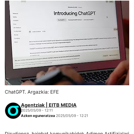
ChatGPT. Argazkia: EFE
Agentziak | EITB MEDIA
2025/05/09 - 12:11
Azken eguneratzea
2025/05/09 - 12:21
Dirudienez, hainbat komunikabidek Adimen Artifizialari