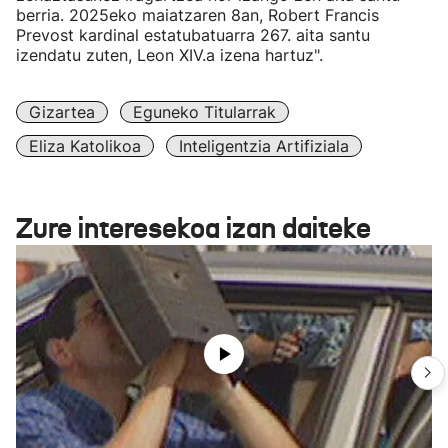
berria. 2025eko maiatzaren 8an, Robert Francis
Prevost kardinal estatubatuarra 267. aita santu
izendatu zuten, Leon XIV.a izena hartuz".
Gizartea
Eguneko Titularrak
Eliza Katolikoa
Inteligentzia Artifiziala
Zure interesekoa izan daiteke