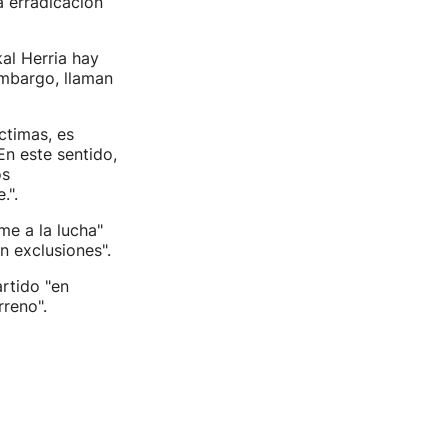
a erradicación
al Herria hay
 embargo, llaman
ctimas, es
En este sentido,
os
.".
me a la lucha"
n exclusiones".
rtido "en
rreno".