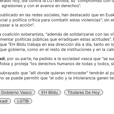
terado hoy, día contra la LGTBIfobia, su "compromiso con l
 agresiones y con el avance en derechos".
ublicado en las redes sociales, han destacado que en Eusk
cial y política crítica para combatir estas violencias"; sin
 pasar a la acción".
a coalición soberanista, "además de solidarizarse con las ví
mentar políticas públicas que erradiquen estas actitudes". 
ue "EH Bildu trabaja en esa dirección día a día, tanto en l
ue gobierna, como en el resto de instituciones y en la calle
adi
, por su parte, ha pedido a la sociedad vasca que "se su
fobia y proteja "los derechos humanos de todas y todos, si
ubrayado que "allí donde quieran retroceder" tendrán al pa
no se puede permitir que "el odio y la intolerancia ganen te
Gobierno Vasco
EH Bildu
Titulares De Hoy
kadi
LGTBI