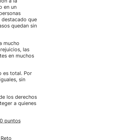
ión a la
o en un
 personas
an destacado que
asos quedan sin
da mucho
ejuicios, las
entes en muchos
 es total. Por
guales, sin
de los derechos
teger a quienes
50 puntos
 Reto