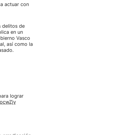
 a actuar con
 delitos de
lica en un
obierno Vasco
al, así como la
asado.
ara lograr
2ocwZjy