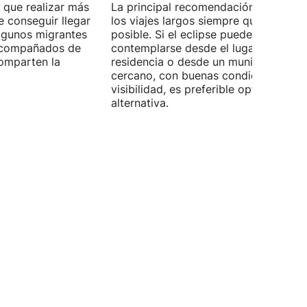
 que realizar más
La principal recomendación es evitar
e conseguir llegar
los viajes largos siempre que sea
Algunos migrantes
posible. Si el eclipse puede
 acompañados de
contemplarse desde el lugar de
omparten la
residencia o desde un municipio
cercano, con buenas condiciones de
visibilidad, es preferible optar por es
alternativa.