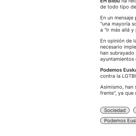
EH Bildu
ha rei
de todo tipo de
En un mensaje p
"una mayoría so
a "ir más allá y
En opinión de l
necesario imple
han subrayado q
ayuntamientos q
Podemos Eusk
contra la LGTBI
Asimismo, han s
frente", ya que 
Sociedad
Podemos Eus