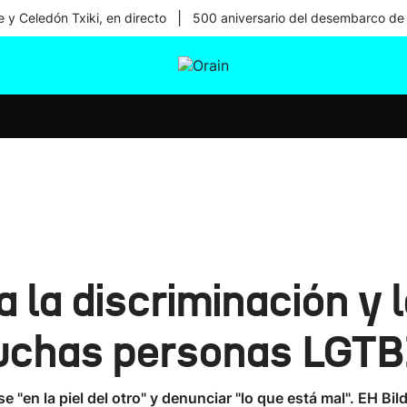
|
 y Celedón Txiki, en directo
500 aniversario del desembarco de
tura
Ikusmiran
Egural
Salud
Tecnología
 la discriminación y l
muchas personas LGT
 "en la piel del otro" y denunciar "lo que está mal". EH Bi