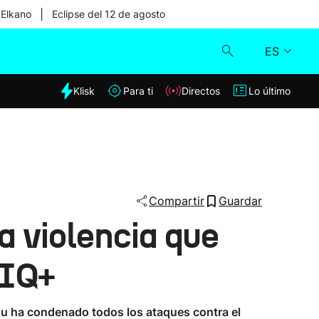
|
 Elkano
Eclipse del 12 de agosto
ES
dia
Klisk
Para ti
Directos
Lo último
Klisk
Directos
Para ti
Compartir
Guardar
a violencia que
Lo último
BIQ+
ldu ha condenado todos los ataques contra el