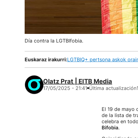
Día contra la LGTBIfobia.
Euskaraz irakurri:
LGTBIQ+ pertsona askok oraind
Olatz Prat | EITB Media
17/05/2025 - 21:41
Última actualización
El 19 de mayo 
de la lista de 
celebra en tod
Bifobia
.