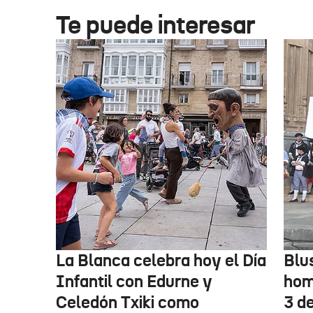
Te puede interesar
La Blanca celebra hoy el Día
Blu
Infantil con Edurne y
hom
Celedón Txiki como
3 d