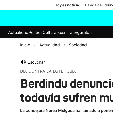
Hoy es noticia
Bajada de Edurne
Actualidad
Política
Cul
Actualidad
Política
Cultura
Ikusmiran
Eguraldia
Sociedad
Elecciones
Economía
Inicio
Actualidad
Sociedad
Internacional
Escuchar
DÍA CONTRA LA LGTBIFOBIA
Berdindu denuncia
todavía sufren 
La consejera Nerea Melgosa ha llamado a ponerse