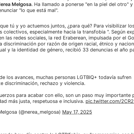
erea Melgosa
. Ha llamado a ponerse "en la piel del otro" y
enunciar "lo que está mal".
que tú y yo actuemos juntos, ¿para qué? Para visibilizar los
s colectivos, especialmente hacia la transfobia ". Según exp
n las redes sociales, la red Eraberean, impulsada por el G
a discriminación por razón de origen racial, étnico y nacion
ual y la identidad de género, recibió 33 denuncias el año p
 de los avances, muchas personas LGTBIQ+ todavía sufren
e discriminación, rechazo y violencia.
uerzos para acabar con ello, son un paso muy importante p
ad más justa, respetuosa e inclusiva.
pic.twitter.com/2CR
Melgosa (@nerea_melgosa)
May 17, 2025