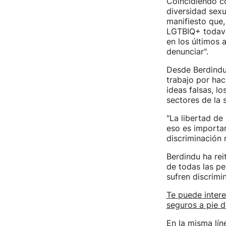
Coincidiendo co
diversidad sex
manifiesto que,
LGTBIQ+ todavía
en los últimos
denunciar".
Desde Berdindu
trabajo por hace
ideas falsas, l
sectores de la 
"La libertad de
eso es importan
discriminación 
Berdindu ha re
de todas las pe
sufren discrimin
Te puede intere
seguros a pie d
En la misma lín