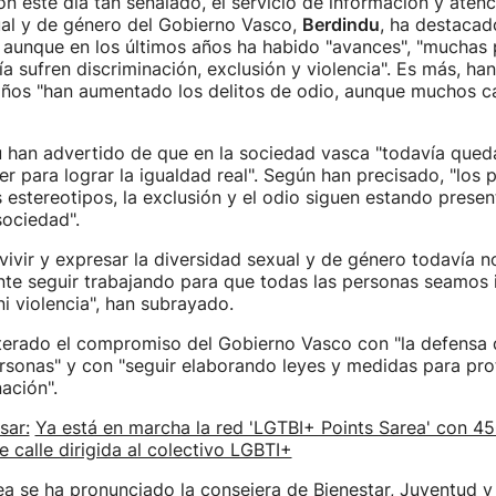
n este día tan señalado, el servicio de información y atenc
ual y de género del Gobierno Vasco,
Berdindu
, ha destacad
 aunque en los últimos años ha habido "avances", "muchas
 sufren discriminación, exclusión y violencia". Es más, h
 años "han aumentado los delitos de odio, aunque muchos c
 han advertido de que en la sociedad vasca "todavía que
r para lograr la igualdad real". Según han precisado, "los pr
os estereotipos, la exclusión y el odio siguen estando pres
sociedad".
 vivir y expresar la diversidad sexual y de género todavía no
te seguir trabajando para que todas las personas seamos i
ni violencia", han subrayado.
iterado el compromiso del Gobierno Vasco con "la defensa 
rsonas" y con "seguir elaborando leyes y medidas para pro
ación".
sar:
Ya está en marcha la red 'LGTBI+ Points Sarea' con 4
e calle dirigida al colectivo LGBTI+
ea se ha pronunciado la consejera de Bienestar, Juventud y