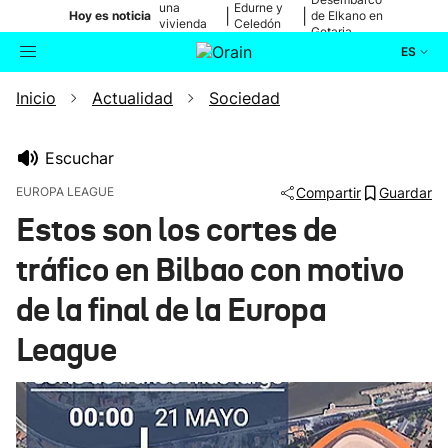
una
Edurne y
|
|
Hoy es noticia
de Elkano en
vivienda
Celedón
Getaria
de Bilbao
Txiki
ES
Inicio
Actualidad
Sociedad
Actualidad
Buscador
Política
Escuchar
EUROPA LEAGUE
Compartir
Guardar
Cultura
Estos son los cortes de
tráfico en Bilbao con motivo
Ikusmiran
de la final de la Europa
Eguraldia
League