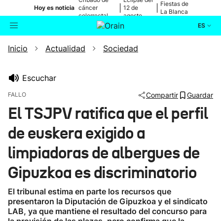
Fiestas de
|
|
Hoy es noticia
cáncer
12 de
La Blanca
colorrectal
agosto
ES
Inicio
Actualidad
Sociedad
Actualidad
Buscador
Política
Escuchar
FALLO
Compartir
Guardar
Cultura
El TSJPV ratifica que el perfil
de euskera exigido a
Ikusmiran
limpiadoras de albergues de
Eguraldia
Gipuzkoa es discriminatorio
El tribunal estima en parte los recursos que
presentaron la Diputación de Gipuzkoa y el sindicato
LAB, ya que mantiene el resultado del concurso para