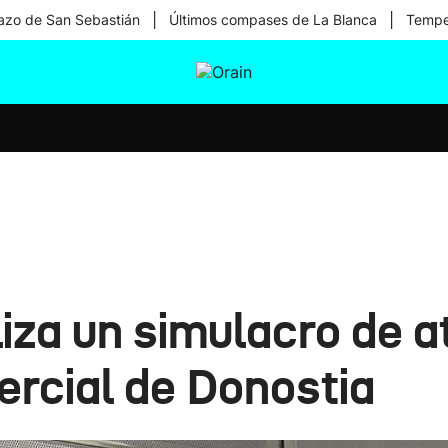
|
|
zo de San Sebastián
Últimos compases de La Blanca
Temper
tura
Ikusmiran
Egural
Salud
Tecnología
liza un simulacro de a
ercial de Donostia