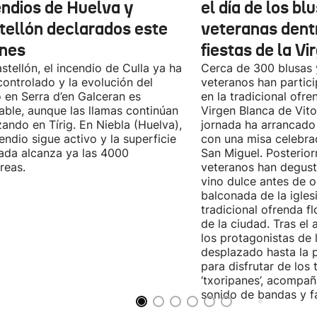
endios de Huelva y
el día de los b
tellón declarados este
veteranas dentr
rnes
fiestas de la V
stellón, el incendio de Culla ya ha
Cerca de 300 blusas 
controlado y la evolución del
veteranos han partic
 en Serra d’en Galceran es
en la tradicional ofren
able, aunque las llamas continúan
Virgen Blanca de Vito
ando en Tírig. En Niebla (Huelva),
jornada ha arrancado 
cendio sigue activo y la superficie
con una misa celebrad
ada alcanza ya las 4000
San Miguel. Posterior
reas.
veteranos han degust
vino dulce antes de o
balconada de la iglesi
tradicional ofrenda fl
de la ciudad. Tras el 
los protagonistas de 
desplazado hasta la 
para disfrutar de los 
‘txoripanes’, acompañ
sonido de bandas y fa