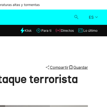
aturas altas y tormentas
ES
dia
Klisk
Para ti
Directos
Lo último
Klisk
Directos
Para ti
Compartir
Guardar
taque terrorista
Lo último