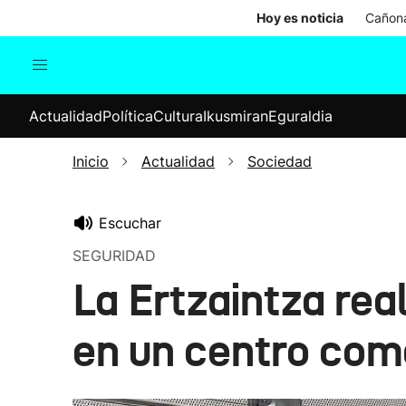
Hoy es noticia
Cañona
Actualidad
Política
Cul
Actualidad
Política
Cultura
Ikusmiran
Eguraldia
Sociedad
Elecciones
Economía
Inicio
Actualidad
Sociedad
Internacional
Escuchar
SEGURIDAD
La Ertzaintza rea
en un centro com