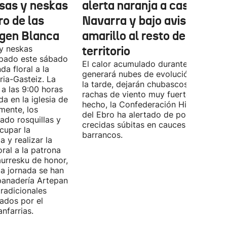
lusas y neskas
alerta naranja a casi toda
o de las
Navarra y bajo aviso
irgen Blanca
amarillo al resto de
y neskas
territorio
ipado este sábado
El calor acumulado durante la jornad
da floral a la
generará nubes de evolución que, po
ria-Gasteiz. La
la tarde, dejarán chubascos, granizo 
a las 9:00 horas
rachas de viento muy fuertes. De
a en la iglesia de
hecho, la Confederación Hidrográfica
mente, los
del Ebro ha alertado de posibles
ado rosquillas y
crecidas súbitas en cauces y
cupar la
barrancos.
a y realizar la
oral a la patrona
aurresku de honor,
la jornada se han
panadería Artepan
tradicionales
ados por el
nfarrias.