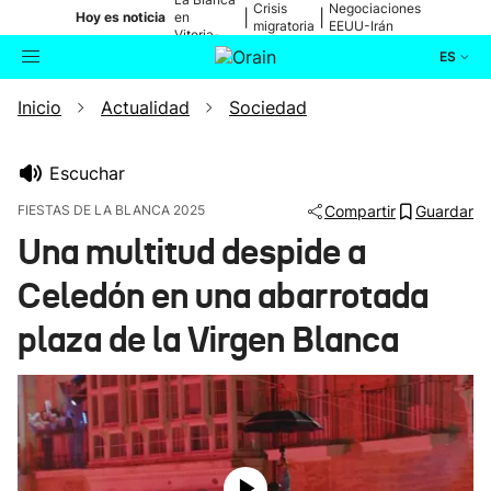
Crisis
Negociaciones
|
|
Hoy es noticia
en
migratoria
EEUU-Irán
Vitoria-
Gasteiz
ES
Inicio
Actualidad
Sociedad
Actualidad
Buscador
Política
Escuchar
FIESTAS DE LA BLANCA 2025
Compartir
Guardar
Cultura
Una multitud despide a
Celedón en una abarrotada
Ikusmiran
plaza de la Virgen Blanca
Eguraldia