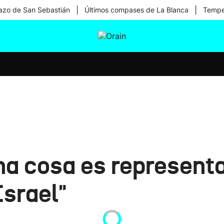
|
|
zo de San Sebastián
Últimos compases de La Blanca
Temper
tura
Ikusmiran
Egural
Salud
Tecnología
na cosa es representar
Israel"