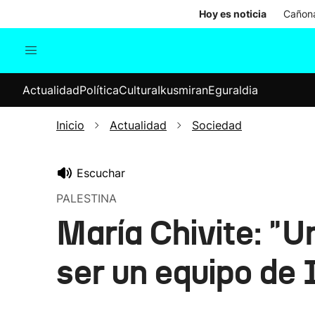
Hoy es noticia
Cañona
Actualidad
Política
Cul
Actualidad
Política
Cultura
Ikusmiran
Eguraldia
Sociedad
Elecciones
Economía
Inicio
Actualidad
Sociedad
Internacional
Escuchar
PALESTINA
María Chivite: "U
ser un equipo de 