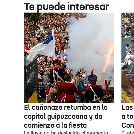
Te puede interesar
El cañonazo retumba en la
Las
capital guipuzcoana y da
a to
comienzo a la fiesta
Con
La lluvia no ha deslucido el momento
El ab