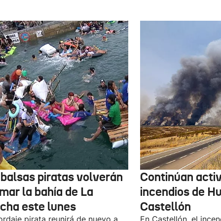
 balsas piratas volverán
Continúan activ
mar la bahía de La
incendios de H
cha este lunes
Castellón
ordaje pirata reunirá de nuevo a
En Castellón, el ince