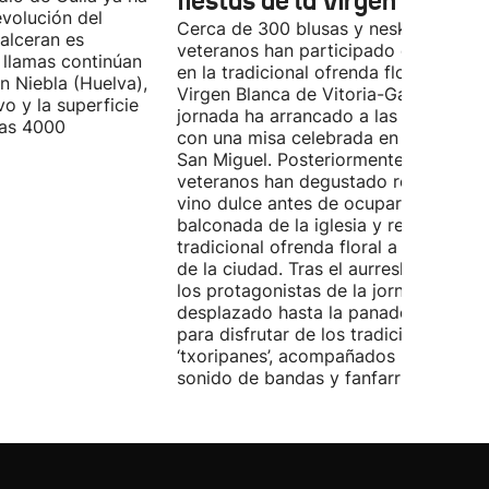
fiestas de la Virgen Blanca
evolución del
Cerca de 300 blusas y neskas
alceran es
veteranos han participado este sába
 llamas continúan
en la tradicional ofrenda floral a la
n Niebla (Huelva),
Virgen Blanca de Vitoria-Gasteiz. La
vo y la superficie
jornada ha arrancado a las 9:00 hora
las 4000
con una misa celebrada en la iglesia 
San Miguel. Posteriormente, los
veteranos han degustado rosquillas y
vino dulce antes de ocupar la
balconada de la iglesia y realizar la
tradicional ofrenda floral a la patrona
de la ciudad. Tras el aurresku de hono
los protagonistas de la jornada se ha
desplazado hasta la panadería Artep
para disfrutar de los tradicionales
‘txoripanes’, acompañados por el
sonido de bandas y fanfarrias.