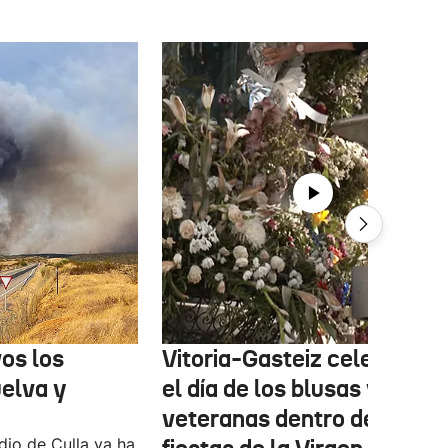
os los
Vitoria-Gasteiz celebra ho
uelva y
el día de los blusas y nesk
veteranas dentro de las
ndio de Culla ya ha