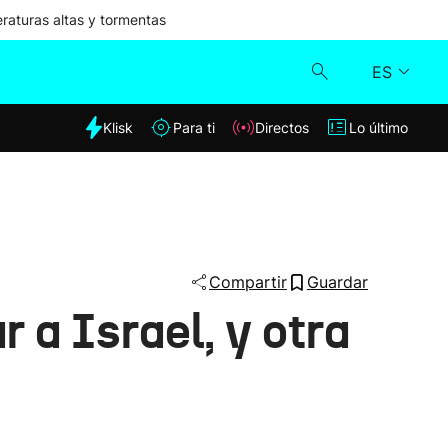
aturas altas y tormentas
ES
dia
Klisk
Para ti
Directos
Lo último
Klisk
Directos
Para ti
Compartir
Guardar
 a Israel, y otra
Lo último