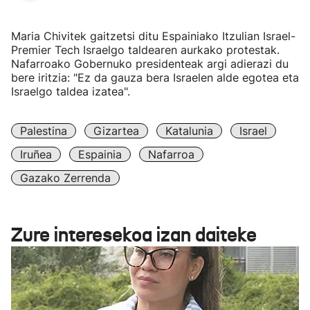
Maria Chivitek gaitzetsi ditu Espainiako Itzulian Israel-
Premier Tech Israelgo taldearen aurkako protestak.
Nafarroako Gobernuko presidenteak argi adierazi du
bere iritzia: "Ez da gauza bera Israelen alde egotea eta
Israelgo taldea izatea".
Palestina
Gizartea
Katalunia
Israel
Iruñea
Espainia
Nafarroa
Gazako Zerrenda
Zure interesekoa izan daiteke