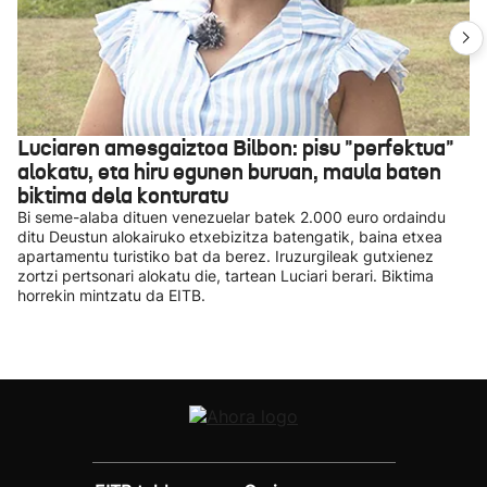
Luciaren amesgaiztoa Bilbon: pisu "perfektua"
alokatu, eta hiru egunen buruan, maula baten
biktima dela konturatu
Bi seme-alaba dituen venezuelar batek 2.000 euro ordaindu
ditu Deustun alokairuko etxebizitza batengatik, baina etxea
apartamentu turistiko bat da berez. Iruzurgileak gutxienez
zortzi pertsonari alokatu die, tartean Luciari berari. Biktima
horrekin mintzatu da EITB.