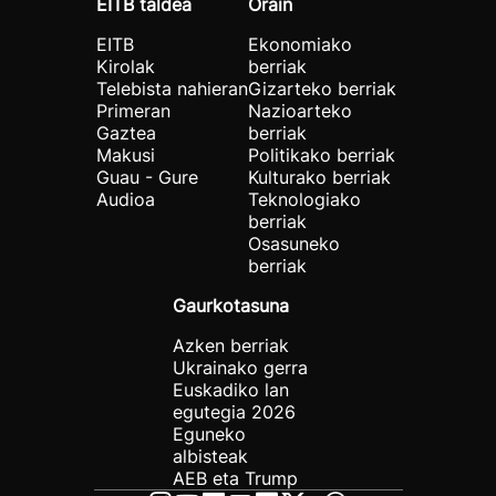
EITB taldea
Orain
EITB
Ekonomiako
Kirolak
berriak
Telebista nahieran
Gizarteko berriak
Primeran
Nazioarteko
Gaztea
berriak
Makusi
Politikako berriak
Guau - Gure
Kulturako berriak
Audioa
Teknologiako
berriak
Osasuneko
berriak
Gaurkotasuna
Azken berriak
Ukrainako gerra
Euskadiko lan
egutegia 2026
Eguneko
albisteak
AEB eta Trump