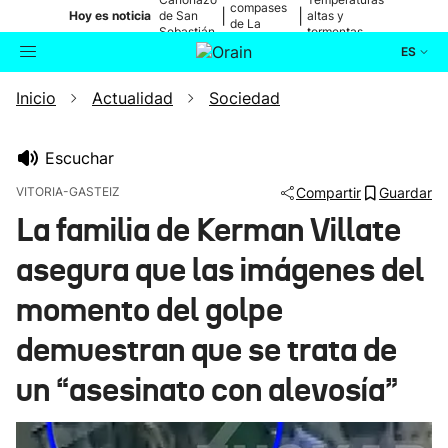
compases
|
|
Hoy es noticia
de San
altas y
de La
Sebastián
tormentas
Blanca
ES
Inicio
Actualidad
Sociedad
Actualidad
Buscador
Política
Escuchar
VITORIA-GASTEIZ
Compartir
Guardar
Cultura
La familia de Kerman Villate
asegura que las imágenes del
Ikusmiran
momento del golpe
Eguraldia
demuestran que se trata de
un “asesinato con alevosía”