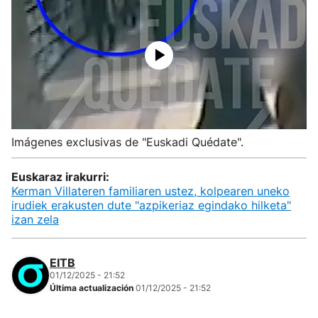
Imágenes exclusivas de "Euskadi Quédate".
Euskaraz irakurri:
Kerman Villateren familiaren ustez, kolpearen uneko
irudiek erakusten dute "azpikeriaz egindako hilketa"
izan zela
EITB
01/12/2025 - 21:52
Última actualización
01/12/2025 - 21:52