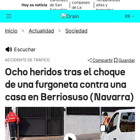
compases
|
|
Hoy es noticia
de San
altas y
de La
Sebastián
tormentas
Blanca
ES
Inicio
Actualidad
Sociedad
Actualidad
Buscador
Política
Escuchar
ACCIDENTE DE TRÁFICO
Compartir
Guardar
Cultura
Ocho heridos tras el choque
de una furgoneta contra una
Ikusmiran
casa en Berriosuso (Navarra)
Eguraldia