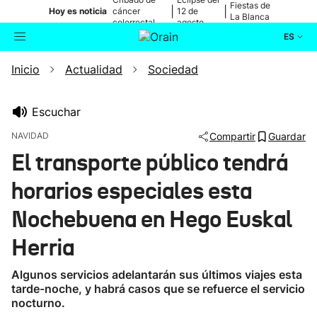
Fiestas de
|
|
Hoy es noticia
cáncer
12 de
La Blanca
colorrectal
agosto
ES
Inicio
Actualidad
Sociedad
Actualidad
Buscador
Política
Escuchar
NAVIDAD
Compartir
Guardar
Cultura
El transporte público tendrá
horarios especiales esta
Ikusmiran
Nochebuena en Hego Euskal
Eguraldia
Herria
Algunos servicios adelantarán sus últimos viajes esta
tarde-noche, y habrá casos que se refuerce el servicio
nocturno.