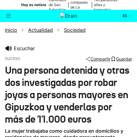
compases
|
|
Hoy es noticia
de San
altas y
de La
Sebastián
tormentas
Blanca
ES
Inicio
Actualidad
Sociedad
Actualidad
Buscador
Política
Escuchar
SUCESO
Compartir
Guardar
Cultura
Una persona detenida y otras
dos investigadas por robar
Ikusmiran
joyas a personas mayores en
Eguraldia
Gipuzkoa y venderlas por
más de 11.000 euros
La mujer trabajaba como cuidadora en domicilios y