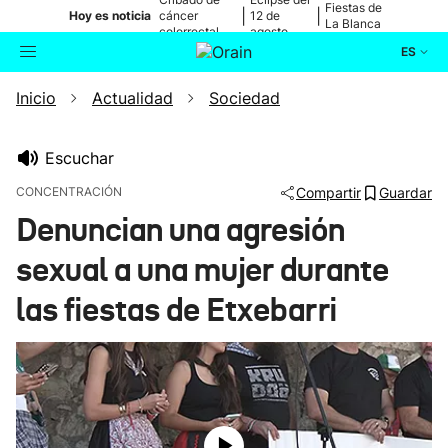
Fiestas de
|
|
Hoy es noticia
cáncer
12 de
La Blanca
colorrectal
agosto
ES
Inicio
Actualidad
Sociedad
Actualidad
Buscador
Política
Escuchar
CONCENTRACIÓN
Compartir
Guardar
Cultura
Denuncian una agresión
sexual a una mujer durante
Ikusmiran
las fiestas de Etxebarri
Eguraldia