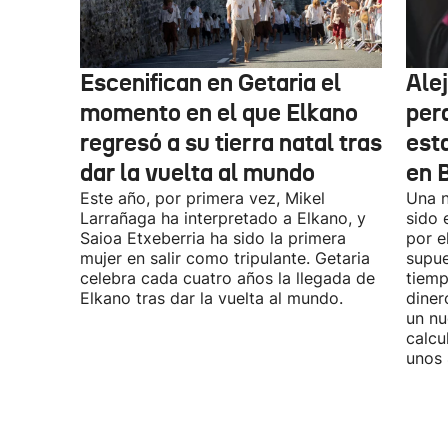
Escenifican en Getaria el
Ale
momento en el que Elkano
per
regresó a su tierra natal tras
esta
dar la vuelta al mundo
en 
Este año, por primera vez, Mikel
Una n
Larrañaga ha interpretado a Elkano, y
sido 
Saioa Etxeberria ha sido la primera
por e
mujer en salir como tripulante. Getaria
supue
celebra cada cuatro años la llegada de
tiemp
Elkano tras dar la vuelta al mundo.
diner
un nu
calcu
unos 