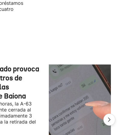
"préstamos
cuatro
cado provoca
tros de
las
e Baiona
 horas, la A-63
te cerrada al
ximadamente 3
 la retirada del