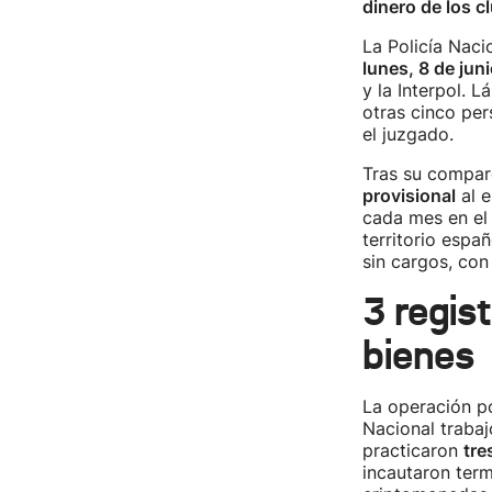
dinero de los c
La Policía Naci
lunes, 8 de jun
y la Interpol. 
otras cinco per
el juzgado.
Tras su compare
provisional
al e
cada mes en el 
territorio españ
sin cargos, con
3 regis
bienes
La operación po
Nacional trabaj
practicaron
tre
incautaron ter