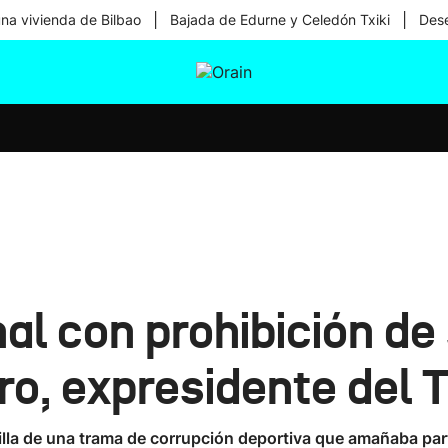
|
|
una vivienda de Bilbao
Bajada de Edurne y Celedón Txiki
Dese
tura
Ikusmiran
Egural
Salud
Tecnología
al con prohibición de 
o, expresidente del 
cilla de una trama de corrupción deportiva que amañaba par