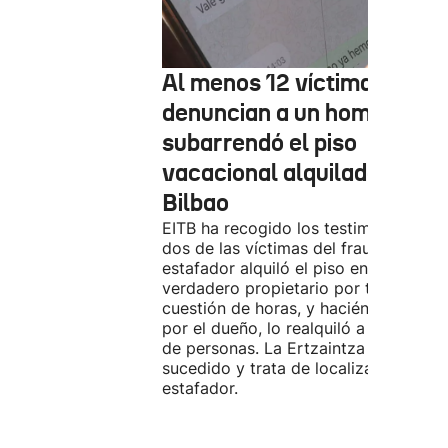
Al menos 12 víctimas
denuncian a un hombre qu
subarrendó el piso
vacacional alquilado en
Bilbao
EITB ha recogido los testimonios de
dos de las víctimas del fraude. El
estafador alquiló el piso en Airbnb a 
verdadero propietario por tres días. 
cuestión de horas, y haciéndose pasa
por el dueño, lo realquiló a una doce
de personas. La Ertzaintza investiga 
sucedido y trata de localizar al
estafador.