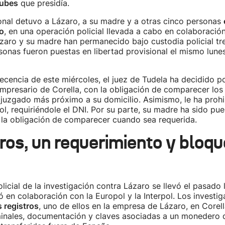
lubes
que presidía.
onal detuvo a Lázaro, a su madre y a otras cinco personas
io
, en una operación policial llevada a cabo en colaboració
Lázaro y su madre han permanecido bajo custodia policial tre
sonas fueron puestas en libertad provisional el mismo lunes
cencia de este miércoles, el juez de Tudela ha decidido 
mpresario de Corella, con la obligación de comparecer los 
juzgado más próximo a su domicilio. Asimismo, le ha prohib
ol, requiriéndole el DNI. Por su parte, su madre ha sido pue
 la obligación de comparecer cuando sea requerida.
tros, un requerimiento y bloq
licial de la investigación contra Lázaro se llevó el pasado l
ó en colaboración con la Europol y la Interpol. Los investi
s registros
, uno de ellos en la empresa de Lázaro, en Corel
minales, documentación y claves asociadas a un monedero 