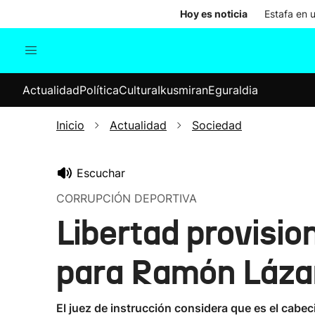
Hoy es noticia
Estafa en 
Actualidad
Política
Cul
Actualidad
Política
Cultura
Ikusmiran
Eguraldia
Sociedad
Elecciones
Economía
Inicio
Actualidad
Sociedad
Internacional
Escuchar
CORRUPCIÓN DEPORTIVA
Libertad provision
para Ramón Lázar
El juez de instrucción considera que es el cabe