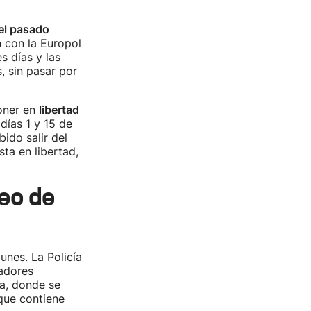
el pasado
n con la Europol
s días y las
, sin pasar por
poner en
libertad
días 1 y 15 de
ido salir del
sta en libertad,
ueo de
unes. La Policía
gadores
la, donde se
que contiene