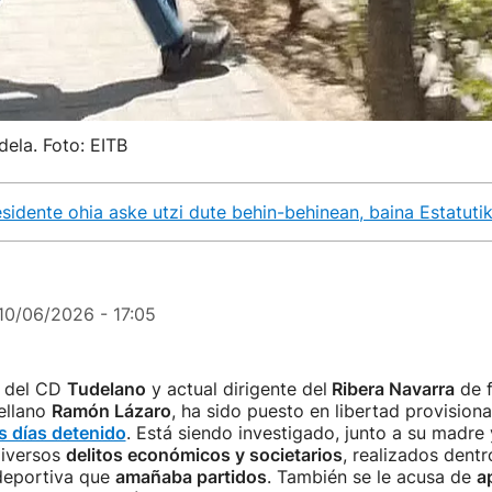
dela. Foto: EITB
dente ohia aske utzi dute behin-behinean, baina Estatutik
10/06/2026 - 17:05
e del CD
Tudelano
y actual dirigente del
Ribera Navarra
de f
ellano
Ramón Lázaro
, ha sido puesto en libertad provisiona
s días detenido
. Está siendo investigado, junto a su madre 
diversos
delitos económicos y societarios
, realizados dent
deportiva que
amañaba partidos
. También se le acusa de
a