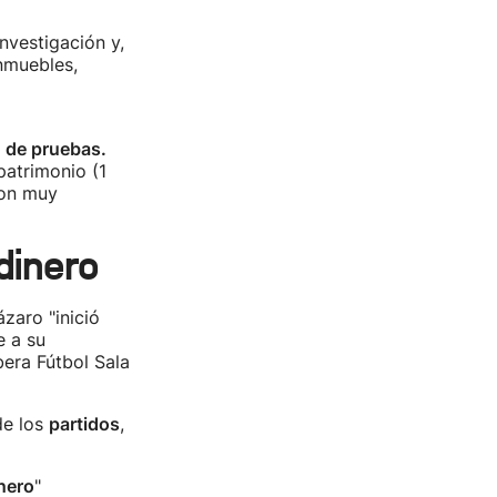
nvestigación y,
nmuebles,
n de pruebas.
patrimonio (1
son muy
dinero
ázaro "inició
 a su
bera Fútbol Sala
de los
partidos
,
nero
"