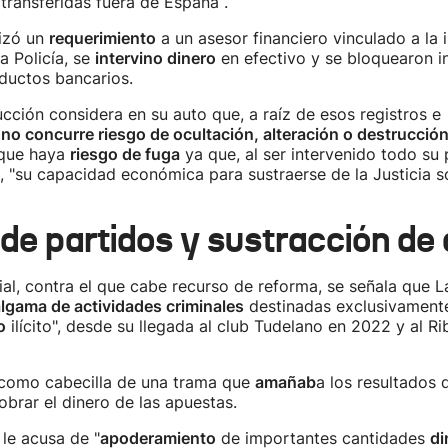
ransferidas fuera de España .
izó un
requerimiento
a un asesor financiero vinculado a la i
a Policía, se
intervino dinero
en efectivo y se bloquearon i
oductos bancarios.
rucción considera en su auto que, a raíz de esos registros e
,
no concurre riesgo de ocultación, alteración o destrucció
que haya
riesgo de fuga
ya que, al ser intervenido todo su 
, "su capacidad económica para sustraerse de la Justicia 
e partidos y sustracción de 
cial, contra el que cabe recurso de reforma, se señala que L
lgama de actividades criminales
destinadas exclusivamente
o
ilícito", desde su llegada al club Tudelano en 2022 y al Ri
a como cabecilla de una trama que
amañab
a los resultados 
brar el dinero de las apuestas.
 le acusa de "
apoderamiento
de importantes cantidades
di