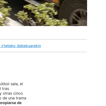
 irteteko debekuarekin
útbol sala, el
l tras
y otras cinco
ro de una trama
propiarse de