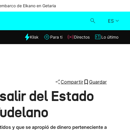
mbarco de Elkano en Getaria
ES
dia
Klisk
Para ti
Directos
Lo último
Klisk
Directos
Para ti
Compartir
Guardar
salir del Estado
Lo último
Tudelano
tidos y que se apropió de dinero perteneciente a