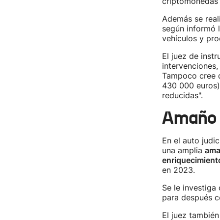
criptomonedas t
Además se real
según informó l
vehículos y pr
El juez de inst
intervenciones
Tampoco cree 
430 000 euros)
reducidas".
Amaño d
En el auto judi
una amplia
ama
enriquecimient
en 2023.
Se le investig
para después co
El juez también