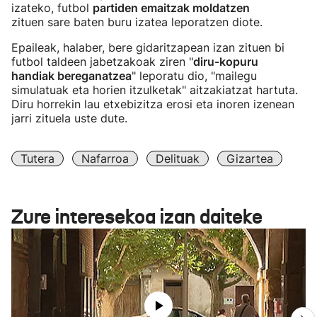
izateko, futbol
partiden emaitzak moldatzen
zituen sare baten buru izatea leporatzen diote.
Epaileak, halaber, bere gidaritzapean izan zituen bi
futbol taldeen jabetzakoak ziren "
diru-kopuru
handiak bereganatzea
" leporatu dio, "mailegu
simulatuak eta horien itzulketak" aitzakiatzat hartuta.
Diru horrekin lau etxebizitza erosi eta inoren izenean
jarri zituela uste dute.
Tutera
Nafarroa
Delituak
Gizartea
Zure interesekoa izan daiteke