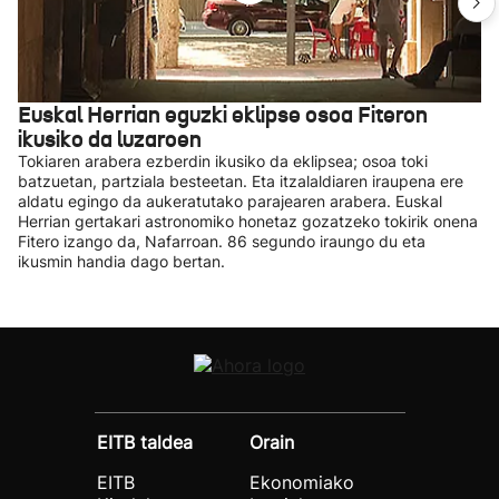
Euskal Herrian eguzki eklipse osoa Fiteron
ikusiko da luzaroen
Tokiaren arabera ezberdin ikusiko da eklipsea; osoa toki
batzuetan, partziala besteetan. Eta itzalaldiaren iraupena ere
aldatu egingo da aukeratutako parajearen arabera. Euskal
Herrian gertakari astronomiko honetaz gozatzeko tokirik onena
Fitero izango da, Nafarroan. 86 segundo iraungo du eta
ikusmin handia dago bertan.
EITB taldea
Orain
EITB
Ekonomiako