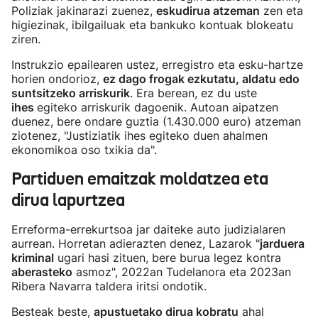
Poliziak jakinarazi zuenez,
eskudirua atzeman
zen eta
higiezinak, ibilgailuak eta bankuko kontuak blokeatu
ziren.
Instrukzio epailearen ustez, erregistro eta esku-hartze
horien ondorioz,
ez dago frogak ezkutatu, aldatu edo
suntsitzeko arriskurik
. Era berean, ez du uste
ihes
egiteko arriskurik dagoenik. Autoan aipatzen
duenez, bere ondare guztia (1.430.000 euro) atzeman
ziotenez, "Justiziatik ihes egiteko duen ahalmen
ekonomikoa oso txikia da".
Partiduen emaitzak moldatzea eta
dirua lapurtzea
Erreforma-errekurtsoa jar daiteke auto judizialaren
aurrean. Horretan adierazten denez, Lazarok "
jarduera
kriminal
ugari hasi zituen, bere burua legez kontra
aberasteko
asmoz", 2022an Tudelanora eta 2023an
Ribera Navarra taldera iritsi ondotik.
Besteak beste,
apustuetako dirua kobratu
ahal