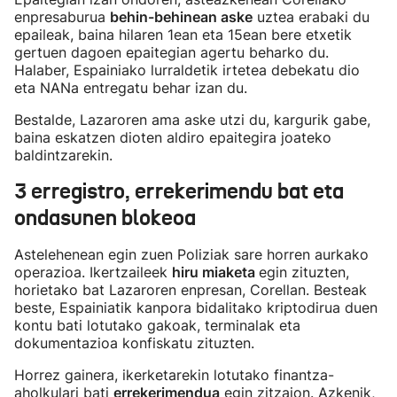
enpresaburua
behin-behinean aske
uztea erabaki du
epaileak, baina hilaren 1ean eta 15ean bere etxetik
gertuen dagoen epaitegian agertu beharko du.
Halaber, Espainiako lurraldetik irtetea debekatu dio
eta NANa entregatu behar izan du.
Bestalde, Lazaroren ama aske utzi du, kargurik gabe,
baina eskatzen dioten aldiro epaitegira joateko
baldintzarekin.
3 erregistro, errekerimendu bat eta
ondasunen blokeoa
Astelehenean egin zuen Poliziak sare horren aurkako
operazioa. Ikertzaileek
hiru miaketa
egin zituzten,
horietako bat Lazaroren enpresan, Corellan. Besteak
beste, Espainiatik kanpora bidalitako kriptodirua duen
kontu bati lotutako gakoak, terminalak eta
dokumentazioa konfiskatu zituzten.
Horrez gainera, ikerketarekin lotutako finantza-
aholkulari bati
errekerimendua
egin zitzaion. Azkenik,