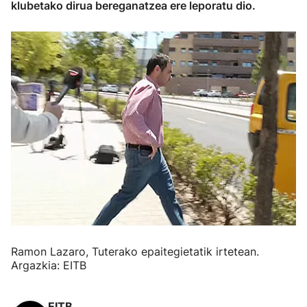
klubetako dirua bereganatzea ere leporatu dio.
Ramon Lazaro, Tuterako epaitegietatik irtetean.
Argazkia: EITB
EITB