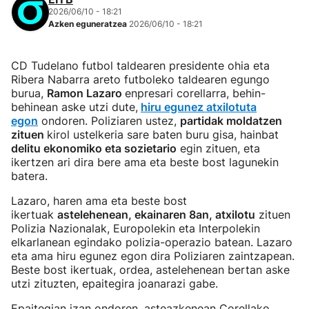
2026/06/10 - 18:21
Azken eguneratzea
2026/06/10 - 18:21
CD Tudelano futbol taldearen presidente ohia eta
Ribera Nabarra areto futboleko taldearen egungo
burua,
Ramon Lazaro
enpresari corellarra, behin-
behinean aske utzi dute,
hiru egunez atxilotuta
egon
ondoren. Poliziaren ustez,
partidak moldatzen
zituen
kirol ustelkeria sare baten buru gisa, hainbat
delitu ekonomiko eta sozietario
egin zituen, eta
ikertzen ari dira bere ama eta beste bost lagunekin
batera.
Lazaro, haren ama eta beste bost
ikertuak
astelehenean, ekainaren 8an, atxilotu
zituen
Polizia Nazionalak, Europolekin eta Interpolekin
elkarlanean egindako polizia-operazio batean. Lazaro
eta ama hiru egunez egon dira Poliziaren zaintzapean.
Beste bost ikertuak, ordea, astelehenean bertan aske
utzi zituzten, epaitegira joanarazi gabe.
Epaitegian izan ondoren, asteazkenean Corellako