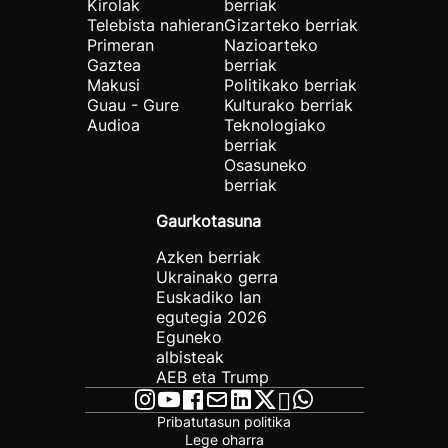
Kirolak
berriak
Telebista nahieran
Gizarteko berriak
Primeran
Nazioarteko
Gaztea
berriak
Makusi
Politikako berriak
Guau - Gure
Kulturako berriak
Audioa
Teknologiako
berriak
Osasuneko
berriak
Gaurkotasuna
Azken berriak
Ukrainako gerra
Euskadiko lan
egutegia 2026
Eguneko
albisteak
AEB eta Trump
Pribatutasun politika
Lege oharra