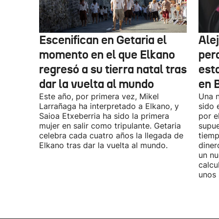
Escenifican en Getaria el
Ale
momento en el que Elkano
per
regresó a su tierra natal tras
esta
dar la vuelta al mundo
en 
Este año, por primera vez, Mikel
Una n
Larrañaga ha interpretado a Elkano, y
sido 
Saioa Etxeberria ha sido la primera
por e
mujer en salir como tripulante. Getaria
supue
celebra cada cuatro años la llegada de
tiemp
Elkano tras dar la vuelta al mundo.
diner
un nu
calcu
unos 