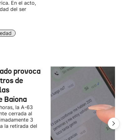
ca. En el acto,
dad del ser
iedad
cado provoca
tros de
las
e Baiona
 horas, la A-63
te cerrada al
ximadamente 3
 la retirada del