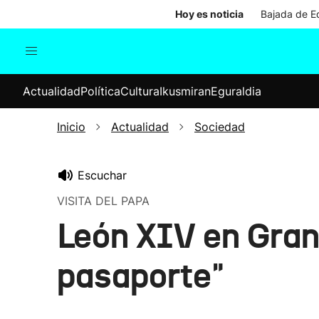
Hoy es noticia
Bajada de Ed
Actualidad
Política
Cul
Actualidad
Política
Cultura
Ikusmiran
Eguraldia
Sociedad
Elecciones
Economía
Inicio
Actualidad
Sociedad
Internacional
Escuchar
VISITA DEL PAPA
León XIV en Gran
pasaporte"