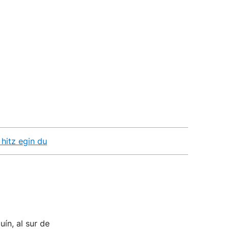
 hitz egin du
ín, al sur de