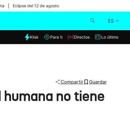
|
ria
Eclipse del 12 de agosto
ES
dia
Klisk
Para ti
Directos
Lo último
Klisk
Directos
Para ti
Compartir
Guardar
d humana no tiene
Lo último