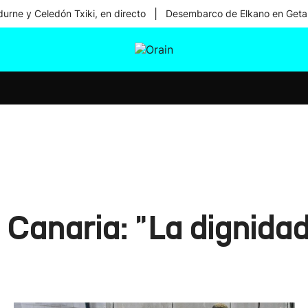
|
urne y Celedón Txiki, en directo
Desembarco de Elkano en Geta
tura
Ikusmiran
Egural
Salud
Tecnología
 Canaria: "La dignida