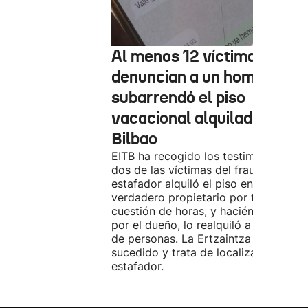
Al menos 12 víctimas
denuncian a un hombre qu
subarrendó el piso
vacacional alquilado en
Bilbao
EITB ha recogido los testimonios de
dos de las víctimas del fraude. El
estafador alquiló el piso en Airbnb a 
verdadero propietario por tres días. 
cuestión de horas, y haciéndose pasa
por el dueño, lo realquiló a una doce
de personas. La Ertzaintza investiga 
sucedido y trata de localizar al
estafador.