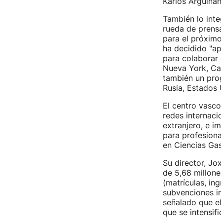
Karlos Arguiñan
También lo inte
rueda de prensa
para el próximo
ha decidido "ap
para colaborar 
Nueva York, Cal
también un prog
Rusia, Estados 
El centro vasco
redes internacio
extranjero, e i
para profesion
en Ciencias Ga
Su director, J
de 5,68 millone
(matrículas, in
subvenciones in
señalado que el
que se intensifi