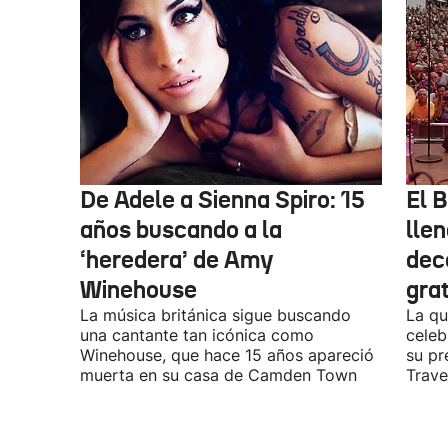
De Adele a Sienna Spiro: 15
El B
años buscando a la
lle
‘heredera’ de Amy
dec
Winehouse
gra
La música británica sigue buscando
La qu
una cantante tan icónica como
celeb
Winehouse, que hace 15 años apareció
su pr
muerta en su casa de Camden Town
Travel