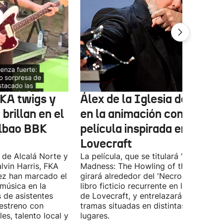
FKA twigs y
Álex de la Iglesia debutará
brillan en el
en la animación con una
ilbao BBK
película inspirada en
Lovecraft
 de Alcalá Norte y
La película, que se titulará 'Ages of
lvin Harris, FKA
Madness: The Howling of the Jinn',
ez han marcado el
girará alrededor del 'Necronomicón', 
 música en la
libro ficticio recurrente en los relatos
s de asistentes
de Lovecraft, y entrelazará varias
 estreno con
tramas situadas en distintas épocas y
es, talento local y
lugares.