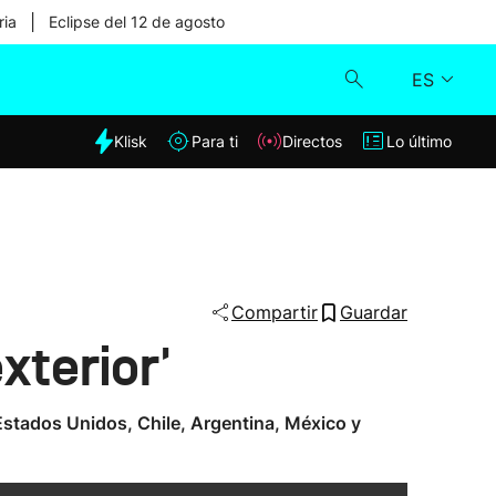
|
ria
Eclipse del 12 de agosto
ES
dia
Klisk
Para ti
Directos
Lo último
Klisk
Directos
Para ti
Compartir
Guardar
xterior'
Lo último
 Estados Unidos, Chile, Argentina, México y