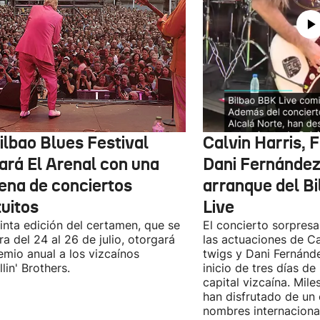
ilbao Blues Festival
Calvin Harris, 
nará El Arenal con una
Dani Fernández 
ena de conciertos
arranque del B
tuitos
Live
inta edición del certamen, que se
El concierto sorpresa
ra del 24 al 26 de julio, otorgará
las actuaciones de Ca
emio anual a los vizcaínos
twigs y Dani Fernánd
lin' Brothers.
inicio de tres días de
capital vizcaína. Mile
han disfrutado de un
nombres internacional