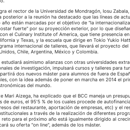
o.
gra el rector de la Universidad de Mondragón, Iosu Zabala,
 posterior a la reunión ha destacado que las líneas de act
 año están marcadas por el objetivo de "la internacionaliza
ostar fuerte" por su proyección exterior, por lo que diseña
con el Culinary Institute of America, que tiene presencia 
ifornia y Texas, y la escuela que dirige en Tokio Yukio Hatt
rama internacional de talleres, que llevará el proyecto del
Unidos, Chile, Argentina, México y Colombia.
 estudiará asimismo alianzas con otras universidades extra
nales de investigación, impulsará cursos y talleres para tur
mpartirá dos nuevos máster para alumnos de fuera de Espa
ales, con la idea además de poner en marcha en 2014 el pr
stronómicas del mundo.
oxe Mari Aizega, ha explicado que el BCC maneja un presup
s de euros, el 95'5 % de los cuales procede de autofinanci
gresos del restaurante, aportación de empresas, etc) y el re
stitucionales a través de la realización de diferentes prog
 reto para el próximo año está igualmente dirigido al creci
cará su oferta "on line", además de los máster.