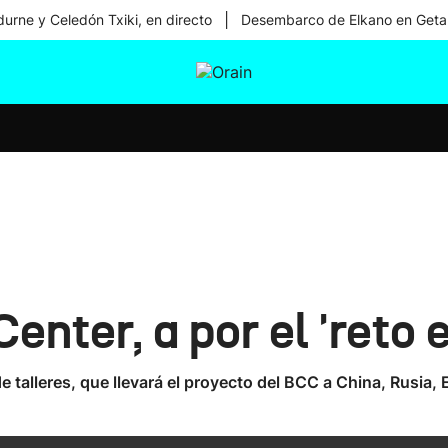
|
urne y Celedón Txiki, en directo
Desembarco de Elkano en Geta
tura
Ikusmiran
Egural
Salud
Tecnología
nter, a por el 'reto e
 talleres, que llevará el proyecto del BCC a China, Rusia,