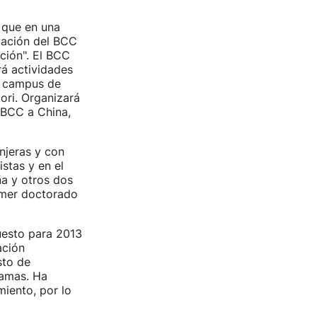
 que en una
uación del BCC
ción". El BCC
rá actividades
en campus de
ori. Organizará
 BCC a China,
njeras y con
istas y en el
ña y otros dos
imer doctorado
uesto para 2013
ación
sto de
ramas. Ha
miento, por lo