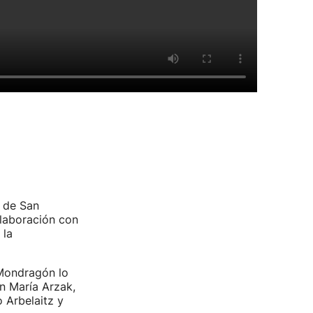
n de San
olaboración con
 la
 Mondragón lo
n María Arzak,
 Arbelaitz y