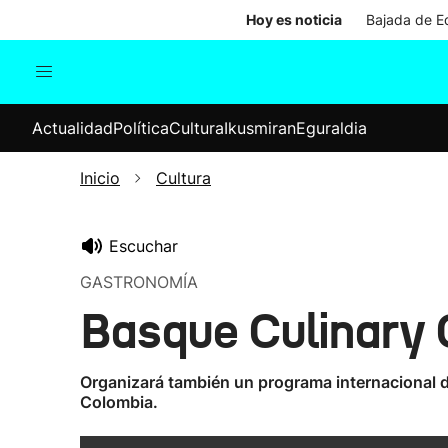
Hoy es noticia
Bajada de Ed
Actualidad
Política
Cul
Actualidad
Política
Cultura
Ikusmiran
Eguraldia
Sociedad
Elecciones
Economía
Inicio
Cultura
Internacional
Escuchar
GASTRONOMÍA
Basque Culinary Ce
Organizará también un programa internacional de
Colombia.