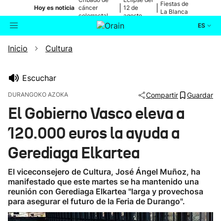
Fiestas de
|
|
Hoy es noticia
cáncer
12 de
La Blanca
colorrectal
agosto
ES
Inicio
Cultura
Actualidad
Buscador
Política
Escuchar
DURANGOKO AZOKA
Compartir
Guardar
Cultura
El Gobierno Vasco eleva a
120.000 euros la ayuda a
Ikusmiran
Gerediaga Elkartea
Eguraldia
El viceconsejero de Cultura, José Ángel Muñoz, ha
manifestado que este martes se ha mantenido una
reunión con Gerediaga Elkartea "larga y provechosa
para asegurar el futuro de la Feria de Durango".