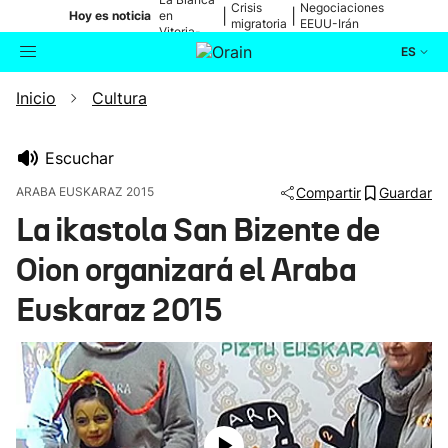
Crisis
Negociaciones
|
|
Hoy es noticia
en
migratoria
EEUU-Irán
Vitoria-
Gasteiz
ES
Inicio
Cultura
Actualidad
Buscador
Política
Escuchar
ARABA EUSKARAZ 2015
Compartir
Guardar
Cultura
La ikastola San Bizente de
Oion organizará el Araba
Ikusmiran
Euskaraz 2015
Eguraldia