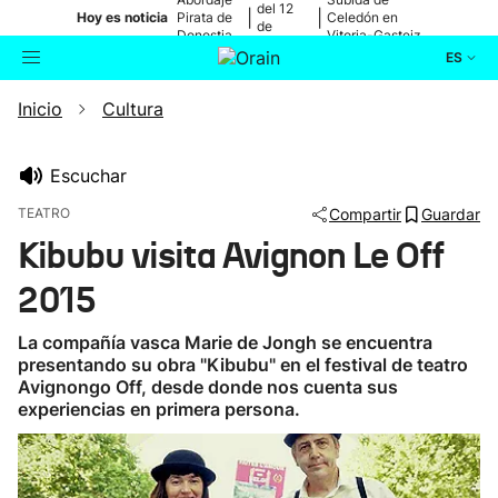
del 12
|
|
Hoy es noticia
Pirata de
Celedón en
de
Donostia
Vitoria-Gasteiz
agosto
ES
Inicio
Cultura
Actualidad
Buscador
Política
Escuchar
TEATRO
Compartir
Guardar
Cultura
Kibubu visita Avignon Le Off
2015
Ikusmiran
La compañía vasca Marie de Jongh se encuentra
Eguraldia
presentando su obra "Kibubu" en el festival de teatro
Avignongo Off, desde donde nos cuenta sus
experiencias en primera persona.