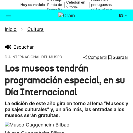
Celedón en
|
|
Hoy es noticia
Pirata de
portuguesas
Vitoria-
Donostia
en las playas
Gasteiz
ES
Inicio
Cultura
Actualidad
Buscador
Política
Escuchar
DÍA INTERNACIONAL DEL MUSEO
Compartir
Guardar
Cultura
Los museos tendrán
programación especial, en su
Ikusmiran
Día Internacional
Eguraldia
La edición de este año gira en torno al lema “Museos y
paisajes culturales” y, un año más, las entradas a los
museos serán gratuitas.