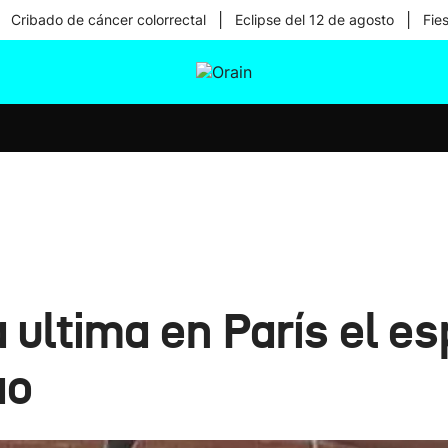
|
|
Cribado de cáncer colorrectal
Eclipse del 12 de agosto
Fie
tura
Ikusmiran
Egural
Salud
Tecnología
 ultima en París el e
ao