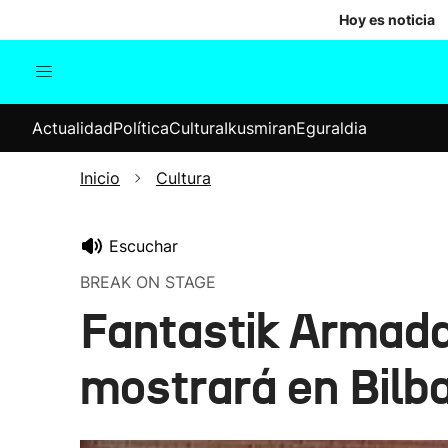
Hoy es noticia
Actualidad
Política
Cul
Actualidad
Política
Cultura
Ikusmiran
Eguraldia
Sociedad
Elecciones
Economía
Inicio
Cultura
Internacional
Escuchar
BREAK ON STAGE
Fantastik Armada
mostrará en Bilb