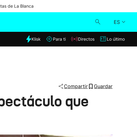
stas de La Blanca
ES
dia
Klisk
Para ti
Directos
Lo último
Klisk
Directos
Para ti
Compartir
Guardar
spectáculo que
Lo último