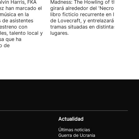
lvin Harris, FKA
Madness: The Howling of the Jinn',
ez han marcado el
girará alrededor del 'Necronomicón', 
 música en la
libro ficticio recurrente en los relatos
s de asistentes
de Lovecraft, y entrelazará varias
 estreno con
tramas situadas en distintas épocas y
es, talento local y
lugares.
sa que ha
o de
Actualidad
Últimas noticias
Guerra de Ucrania