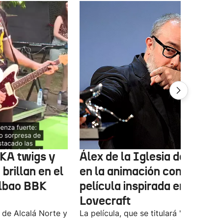
FKA twigs y
Álex de la Iglesia debutará
brillan en el
en la animación con una
ilbao BBK
película inspirada en
Lovecraft
 de Alcalá Norte y
La película, que se titulará 'Ages of