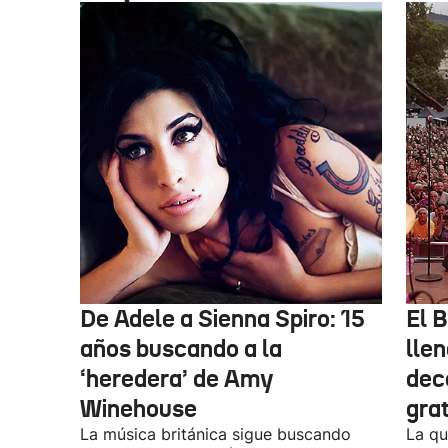
De Adele a Sienna Spiro: 15
El B
años buscando a la
lle
‘heredera’ de Amy
dec
Winehouse
gra
La música británica sigue buscando
La qu