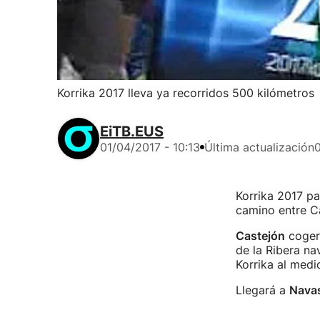
Korrika 2017 lleva ya recorridos 500 kilómetros
EiTB.EUS
01/04/2017 - 10:13
Última actualización
0
Korrika 2017 pa
camino entre C
Castejón
cogerá
de la Ribera na
Korrika al medio
Llegará a
Nava