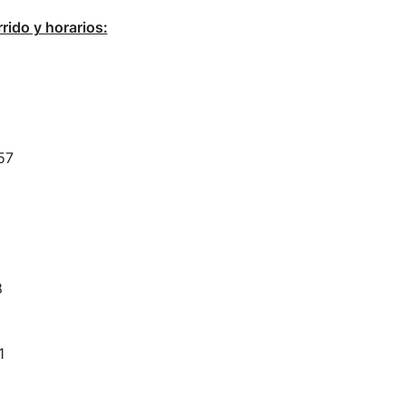
rrido y horarios:
57
8
1