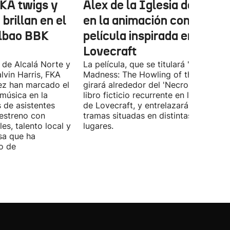
FKA twigs y
Álex de la Iglesia debutará
brillan en el
en la animación con una
ilbao BBK
película inspirada en
Lovecraft
 de Alcalá Norte y
La película, que se titulará 'Ages of
lvin Harris, FKA
Madness: The Howling of the Jinn',
ez han marcado el
girará alrededor del 'Necronomicón', 
 música en la
libro ficticio recurrente en los relatos
s de asistentes
de Lovecraft, y entrelazará varias
 estreno con
tramas situadas en distintas épocas y
es, talento local y
lugares.
sa que ha
o de