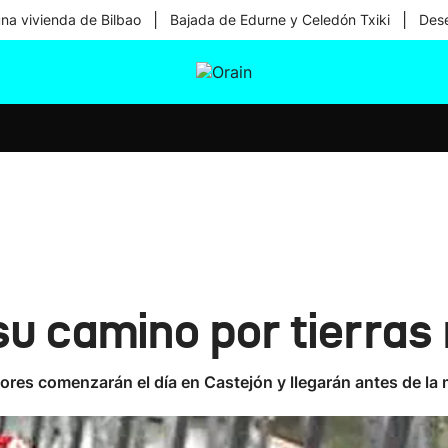
|
|
una vivienda de Bilbao
Bajada de Edurne y Celedón Txiki
Dese
tura
Ikusmiran
Egural
Salud
Tecnología
su camino por tierras
edores comenzarán el día en Castejón y llegarán antes de l