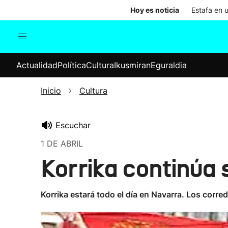
Hoy es noticia
Estafa en 
Actualidad
Política
Cul
Actualidad
Política
Cultura
Ikusmiran
Eguraldia
Sociedad
Elecciones
Economía
Inicio
Cultura
Internacional
Escuchar
1 DE ABRIL
Korrika continúa 
Korrika estará todo el día en Navarra. Los corr