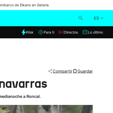
mbarco de Elkano en Getaria
ES
dia
Klisk
Para ti
Directos
Lo último
Klisk
Directos
Para ti
Compartir
Guardar
 navarras
Lo último
a medianoche a Roncal.