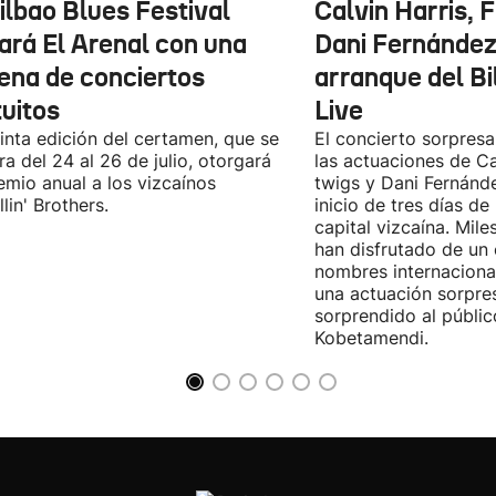
ilbao Blues Festival
Calvin Harris, 
nará El Arenal con una
Dani Fernández 
ena de conciertos
arranque del B
tuitos
Live
inta edición del certamen, que se
El concierto sorpresa
ra del 24 al 26 de julio, otorgará
las actuaciones de Ca
emio anual a los vizcaínos
twigs y Dani Fernánd
lin' Brothers.
inicio de tres días de
capital vizcaína. Mile
han disfrutado de un
nombres internacional
una actuación sorpre
sorprendido al públic
Kobetamendi.