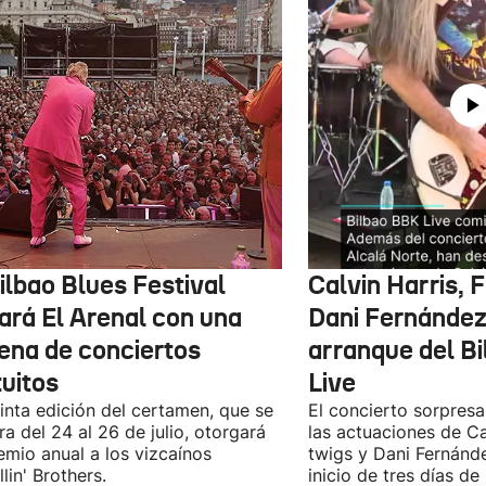
ilbao Blues Festival
Calvin Harris, 
nará El Arenal con una
Dani Fernández 
ena de conciertos
arranque del B
tuitos
Live
inta edición del certamen, que se
El concierto sorpresa
ra del 24 al 26 de julio, otorgará
las actuaciones de Ca
emio anual a los vizcaínos
twigs y Dani Fernánd
lin' Brothers.
inicio de tres días de