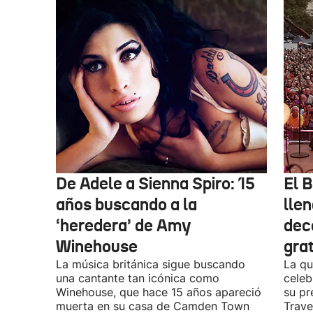
De Adele a Sienna Spiro: 15
El B
años buscando a la
lle
‘heredera’ de Amy
dec
Winehouse
gra
La música británica sigue buscando
La qu
una cantante tan icónica como
celeb
Winehouse, que hace 15 años apareció
su pr
muerta en su casa de Camden Town
Travel