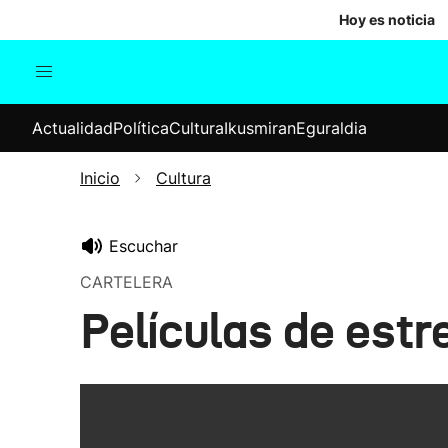
Hoy es noticia
Actualidad
Política
Cul
Actualidad
Política
Cultura
Ikusmiran
Eguraldia
Sociedad
Elecciones
Economía
Inicio
Cultura
Internacional
Escuchar
CARTELERA
Películas de estr