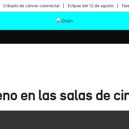
|
|
Cribado de cáncer colorrectal
Eclipse del 12 de agosto
Fie
tura
Ikusmiran
Egural
Salud
Tecnología
eno en las salas de ci