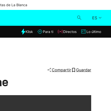
stas de La Blanca
ES
dia
Klisk
Para ti
Directos
Lo último
Klisk
Directos
Para ti
Compartir
Guardar
ne
Lo último