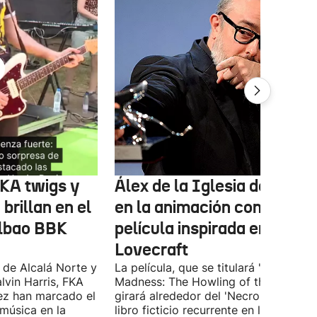
FKA twigs y
Álex de la Iglesia debutará
brillan en el
en la animación con una
ilbao BBK
película inspirada en
Lovecraft
 de Alcalá Norte y
La película, que se titulará 'Ages of
lvin Harris, FKA
Madness: The Howling of the Jinn',
ez han marcado el
girará alrededor del 'Necronomicón', 
 música en la
libro ficticio recurrente en los relatos