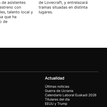
s de asistentes
de Lovecraft, y entrelazará varias
 estreno con
tramas situadas en distintas épocas y
es, talento local y
lugares.
sa que ha
o de
Actualidad
Últimas noticias
Guerra de Ucrania
Calendario Laboral Euskadi 2026
Titulares del día
EEUU y Trump