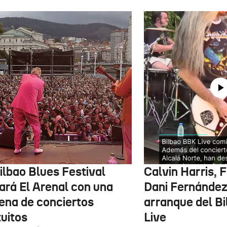
ilbao Blues Festival
Calvin Harris, 
nará El Arenal con una
Dani Fernández 
ena de conciertos
arranque del B
tuitos
Live