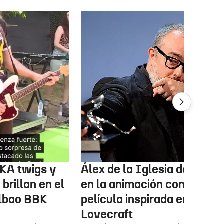
FKA twigs y
Álex de la Iglesia debutará
brillan en el
en la animación con una
ilbao BBK
película inspirada en
Lovecraft