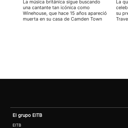
La música británica sigue buscando
La qu
una cantante tan icónica como
celeb
Winehouse, que hace 15 años apareció
su pr
muerta en su casa de Camden Town
Travel
El grupo EITB
EITB